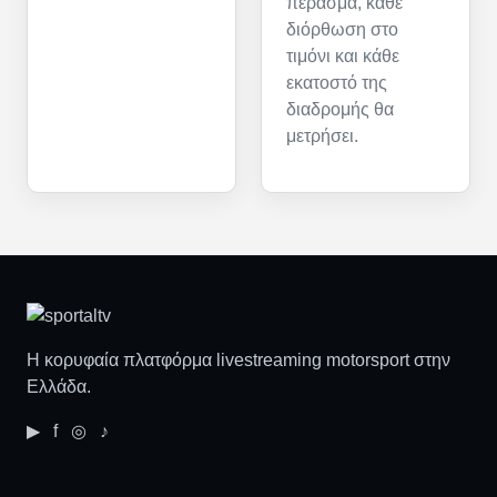
πέρασμα, κάθε
διόρθωση στο
τιμόνι και κάθε
εκατοστό της
διαδρομής θα
μετρήσει.
Η κορυφαία πλατφόρμα livestreaming motorsport στην
Ελλάδα.
▶ f ◎ ♪