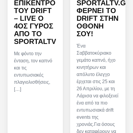
ΕΠΊΚΕΝΤΡΟ
SPORTALTV.GR
ΤΟΥ DRIFT
ΦΈΡΝΕΙ ΤΟ
– LIVE Ο
DRIFT ΣΤΗΝ
4ΟΣ ΓΎΡΟΣ
ΟΘΌΝΗ
ΑΠΌ ΤΟ
ΣΟΥ!
SPORTALTV
Ένα
Σαββατοκύριακο
Με φόντο την
γεμάτο καπνό, ήχο
ένταση, τον καπνό
κινητήρων και
και τις
απόλυτο έλεγχο
εντυπωσιακές
έρχεται στις 25 και
πλαγιολισθήσεις,
26 Απριλίου, με τη
[…]
Λάρισα να φιλοξενεί
ένα από τα πιο
εντυπωσιακά drift
events της
χρονιάς.Για όσους
δεν καταφέρουν να