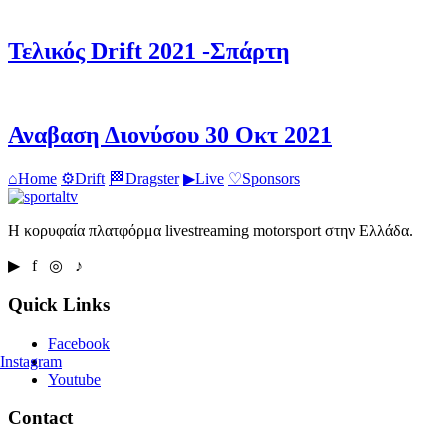
Τελικός Drift 2021 -Σπάρτη
Αναβαση Διονύσου 30 Οκτ 2021
⌂
Home
⚙
Drift
🏁
Dragster
▶
Live
♡
Sponsors
Η κορυφαία πλατφόρμα livestreaming motorsport στην Ελλάδα.
▶ f ◎ ♪
Quick Links
Facebook
Instagram
Youtube
Contact