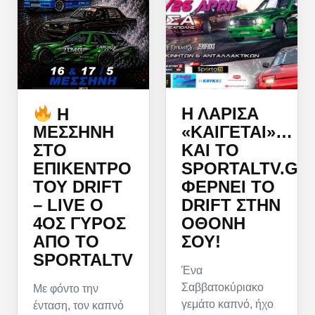
Η ΛΆΡΙΣΑ
Η
«ΚΑΊΓΕΤΑΙ»…
ΜΕΣΣΉΝΗ
ΚΑΙ ΤΟ
ΣΤΟ
SPORTALTV.GR
ΕΠΊΚΕΝΤΡΟ
ΦΈΡΝΕΙ ΤΟ
ΤΟΥ DRIFT
DRIFT ΣΤΗΝ
– LIVE Ο
ΟΘΌΝΗ
4ΟΣ ΓΎΡΟΣ
ΣΟΥ!
ΑΠΌ ΤΟ
SPORTALTV
Ένα
Σαββατοκύριακο
Με φόντο την
γεμάτο καπνό, ήχο
ένταση, τον καπνό