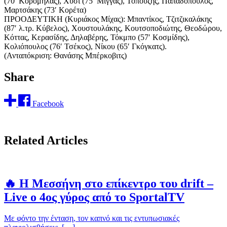
(70′ Κορομηλάς), Χύσι (75′ Μίγγας), Τοπούζης, Παπαδόπουλος,
Μαρτσάκης (73′ Κορέτα)
ΠΡΟΟΔΕΥΤΙΚΗ (Κυριάκος Μίχας): Μπαντίκος, Τζιτζικαλάκης
(87′ λ.τρ. Κύβελος), Χουστουλάκης, Κουτσοποδιώτης, Θεοδώρου,
Κόττας, Κερασίδης, Δηλαβέρης, Τόκμπο (57′ Κοσμίδης),
Κολιόπουλος (76′ Τσέκος), Νίκου (65′ Γκόγκατς).
(Ανταπόκριση: Θανάσης Μπέρκοβιτς)
Share
Facebook
Related Articles
🔥 Η Μεσσήνη στο επίκεντρο του drift –
Live ο 4ος γύρος από το SportalTV
Με φόντο την ένταση, τον καπνό και τις εντυπωσιακές