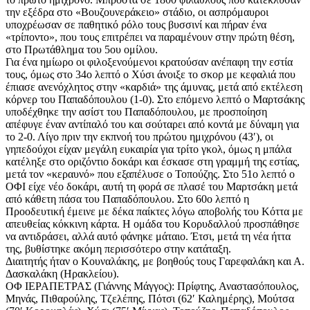
την εξέδρα στο «Βουζουνεράκειο» στάδιο, οι ασπρόμαυροι
υποχρέωσαν σε παθητικό ρόλο τους βυσσινί και πήραν ένα
«τρίποντο», που τους επιτρέπει να παραμένουν στην πρώτη θέση,
στο Πρωτάθλημα του 5ου ομίλου.
Για ένα ημίωρο οι φιλοξενούμενοι κρατούσαν ανέπαφη την εστία
τους, όμως στο 34ο λεπτό ο Χύσι άνοιξε το σκορ με κεφαλιά που
έπιασε ανενόχλητος στην «καρδιά» της άμυνας, μετά από εκτέλεση
κόρνερ του Παπαδόπουλου (1-0). Στο επόμενο λεπτό ο Μαρτσάκης
υποδέχθηκε την ασίστ του Παπαδόπουλου, με προσποίηση
απέφυγε έναν αντίπαλό του και σούταρει από κοντά με δύναμη για
το 2-0. Λίγο πριν την εκπνοή του πρώτου ημιχρόνου (43′), οι
γηπεδούχοι είχαν μεγάλη ευκαιρία για τρίτο γκολ, όμως η μπάλα
κατέληξε στο οριζόντιο δοκάρι και έσκασε στη γραμμή της εστίας,
μετά τον «κεραυνό» που εξαπέλυσε ο Τοπούζης. Στο 51ο λεπτό ο
ΟΦΙ είχε νέο δοκάρι, αυτή τη φορά σε πλασέ του Μαρτσάκη μετά
από κάθετη πάσα του Παπαδόπουλου. Στο 60ο λεπτό η
Προοδευτική έμεινε με δέκα παίκτες λόγω αποβολής του Κόττα με
απευθείας κόκκινη κάρτα. Η ομάδα του Κορυδαλλού προσπάθησε
να αντιδράσει, αλλά αυτό φάνηκε μάταιο. Έτσι, μετά τη νέα ήττα
της, βυθίστηκε ακόμη περισσότερο στην κατάταξη.
Διαιτητής ήταν ο Κουναλάκης, με βοηθούς τους Γαρεφαλάκη και Α.
Δασκαλάκη (Ηρακλείου).
ΟΦ ΙΕΡΑΠΕΤΡΑΣ (Γιάννης Μάγγος): Πρίφτης, Αναστασόπουλος,
Μηνάς, Πιθαρούλης, Τζελέπης, Πότσι (62′ Καλημέρης), Μούτσα