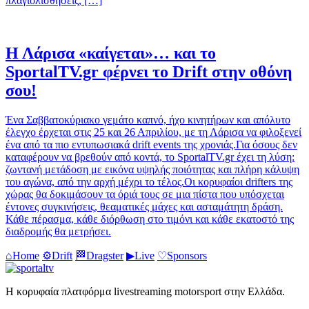
πλαγιολισθήσεις, […]
Η Λάρισα «καίγεται»… και το
SportalTV.gr φέρνει το Drift στην οθόνη
σου!
Ένα Σαββατοκύριακο γεμάτο καπνό, ήχο κινητήρων και απόλυτο
έλεγχο έρχεται στις 25 και 26 Απριλίου, με τη Λάρισα να φιλοξενεί
ένα από τα πιο εντυπωσιακά drift events της χρονιάς.Για όσους δεν
καταφέρουν να βρεθούν από κοντά, το SportalTV.gr έχει τη λύση:
ζωντανή μετάδοση με εικόνα υψηλής ποιότητας και πλήρη κάλυψη
του αγώνα, από την αρχή μέχρι το τέλος.Οι κορυφαίοι drifters της
χώρας θα δοκιμάσουν τα όριά τους σε μια πίστα που υπόσχεται
έντονες συγκινήσεις, θεαματικές μάχες και ασταμάτητη δράση.
Κάθε πέρασμα, κάθε διόρθωση στο τιμόνι και κάθε εκατοστό της
διαδρομής θα μετρήσει.
⌂
Home
⚙
Drift
🏁
Dragster
▶
Live
♡
Sponsors
Η κορυφαία πλατφόρμα livestreaming motorsport στην Ελλάδα.