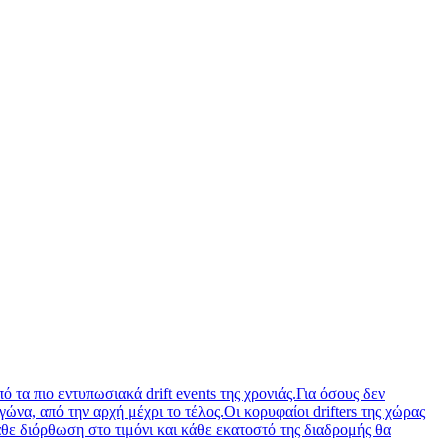
 τα πιο εντυπωσιακά drift events της χρονιάς.Για όσους δεν
να, από την αρχή μέχρι το τέλος.Οι κορυφαίοι drifters της χώρας
άθε διόρθωση στο τιμόνι και κάθε εκατοστό της διαδρομής θα