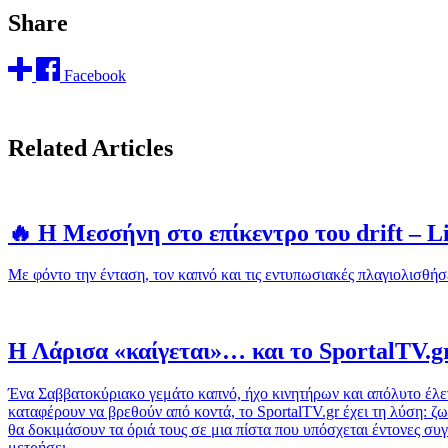
Share
Facebook
Related Articles
🔥 Η Μεσσήνη στο επίκεντρο του drift – L
Με φόντο την ένταση, τον καπνό και τις εντυπωσιακές πλαγιολισθήσ
Η Λάρισα «καίγεται»… και το SportalTV.gr
Ένα Σαββατοκύριακο γεμάτο καπνό, ήχο κινητήρων και απόλυτο έλεγχο
καταφέρουν να βρεθούν από κοντά, το SportalTV.gr έχει τη λύση: ζω
θα δοκιμάσουν τα όριά τους σε μια πίστα που υπόσχεται έντονες συ
μετρήσει.