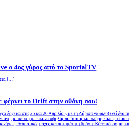
ive ο 4ος γύρος από το SportalTV
εις, […]
 φέρνει το Drift στην οθόνη σου!
 έρχεται στις 25 και 26 Απριλίου, με τη Λάρισα να φιλοξενεί ένα από
ντανή μετάδοση με εικόνα υψηλής ποιότητας και πλήρη κάλυψη του αγώ
γκινήσεις, θεαματικές μάχες και ασταμάτητη δράση. Κάθε πέρασμα, κ