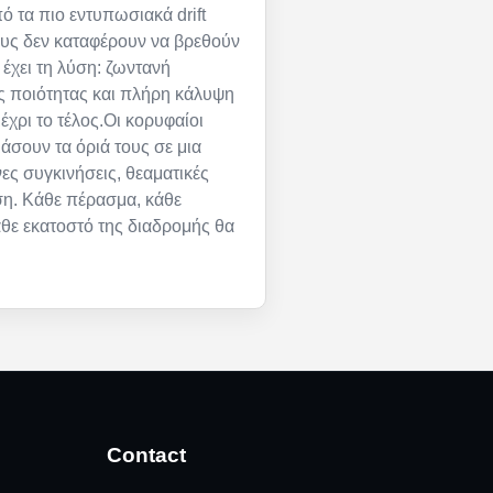
ό τα πιο εντυπωσιακά drift
ους δεν καταφέρουν να βρεθούν
 έχει τη λύση: ζωντανή
ς ποιότητας και πλήρη κάλυψη
έχρι το τέλος.Οι κορυφαίοι
μάσουν τα όριά τους σε μια
ες συγκινήσεις, θεαματικές
ση. Κάθε πέρασμα, κάθε
άθε εκατοστό της διαδρομής θα
Contact