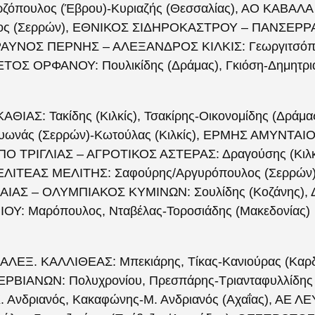
ζόπουλος (Έβρου)-Κυριαζής (Θεσσαλίας), ΑΟ ΚΑΒΑΛ
κος (Σερρών), ΕΘΝΙΚΟΣ ΣΙΔΗΡΟΚΑΣΤΡΟΥ – ΠΑΝΣΕΡΡΑΪ
ΚΕΡΑΥΝΟΣ ΠΕΡΝΗΣ – ΑΛΕΞΑΝΔΡΟΣ ΚΙΛΚΙΣ: Γεωργιτσόπο
ΤΟΣ ΟΡΦΑΝΟΥ: Πουλικίδης (Δράμας), Γκιόση-Δημητρι
ΙΑΣ: Τακίδης (Κιλκίς), Τσακίρης-Οικονομίδης (Δρά
ρυωνάς (Σερρών)-Κωτούλας (Κιλκίς), ΕΡΜΗΣ ΑΜΥΝΤΑΙ
 ΠΟ ΤΡΙΓΛΙΑΣ – ΑΓΡΟΤΙΚΟΣ ΑΣΤΕΡΑΣ: Δραγούσης (Κιλκί
ΜΕΛΙΤΕΑΣ ΜΕΛΙΤΗΣ: Σαφούρης/Αργυρόπουλος (Σερρών
ΑΙΑΣ – ΟΛΥΜΠΙΑΚΟΣ ΚΥΜΙΝΩΝ: Σουλίδης (Κοζάνης), Δ
Υ: Μαρόπουλος, Νταβέλας-Τοροσιάδης (Μακεδονίας)
ΕΞ. ΚΑΛΛΙΘΕΑΣ: Μπεκιάρης, Τίκας-Κανιούρας (Καρ
ΙΑΝΩΝ: Πολυχρονίου, Πρεσπάρης-Τριανταφυλλίδης 
Ανδριανός, Κακαφώνης-Μ. Ανδριανός (Αχαΐας), ΑΕ