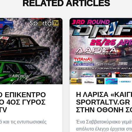
RELATED ARTICLES
Η ΛΆΡΙΣΑ «ΚΑΊΓ
Ο ΕΠΊΚΕΝΤΡΟ
SPORTALTV.GR 
 Ο 4ΟΣ ΓΎΡΟΣ
ΣΤΗΝ ΟΘΌΝΗ Σ
TV
Ένα Σαββατοκύριακο γεμάτ
ό και τις εντυπωσιακές
απόλυτο έλεγχο έρχεται στι