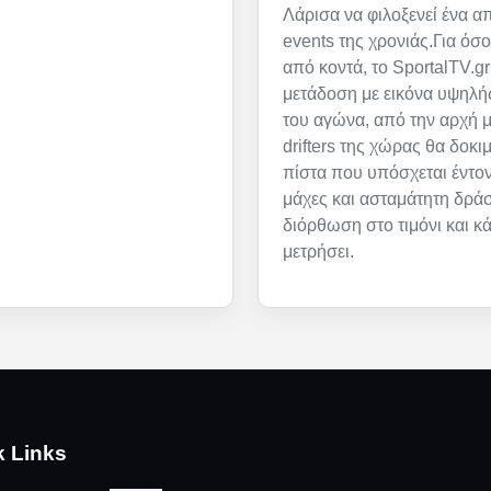
Λάρισα να φιλοξενεί ένα απ
events της χρονιάς.Για όσ
από κοντά, το SportalTV.gr
μετάδοση με εικόνα υψηλή
του αγώνα, από την αρχή μ
drifters της χώρας θα δοκι
πίστα που υπόσχεται έντον
μάχες και ασταμάτητη δρά
διόρθωση στο τιμόνι και κ
μετρήσει.
k Links