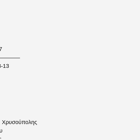
7
————
3-13
ς Χρυσούπολης
υ
ς