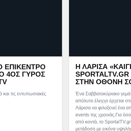
Η ΛΆΡΙΣΑ «ΚΑΊΓ
Ο ΕΠΊΚΕΝΤΡΟ
SPORTALTV.GR 
 Ο 4ΟΣ ΓΎΡΟΣ
ΣΤΗΝ ΟΘΌΝΗ Σ
TV
Ένα Σαββατοκύριακο γεμάτ
ό και τις εντυπωσιακές
απόλυτο έλεγχο έρχεται στι
Λάρισα να φιλοξενεί ένα απ
events της χρονιάς.Για όσ
από κοντά, το SportalTV.gr
μετάδοση με εικόνα υψηλή