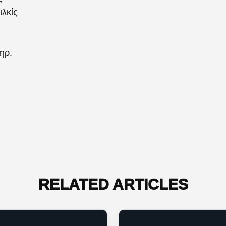
λκίς
ηρ.
RELATED ARTICLES