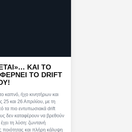
ΕΤΑΙ»… ΚΑΙ ΤΟ
ΦΈΡΝΕΙ ΤΟ DRIFT
ΟΥ!
ο καπνό, ήχο κινητήρων και
ς 25 και 26 Απριλίου, με τη
ό τα πιο εντυπωσιακά drift
ους δεν καταφέρουν να βρεθούν
 έχει τη λύση: ζωντανή
ς ποιότητας και πλήρη κάλυψη