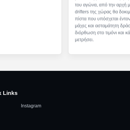
του αγώνα, από την αρχή μ
drifters της χώρας θα δοκι
πίστα που υπόσχεται έντον
μάχες και ασταμάτητη δρά
διόρθωση στο τιμόνι και κ
μετρήσει.
k Links
Instagram