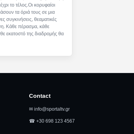
έχρι το τέλος.Οι κορυφαίοι
μάσουν τα όριά τους σε μια
ες συγκινήσεις, θεαματικές
ση. Κάθε πέρασμα, κάθε
άθε εκατοστό της διαδρομής θα
Contact
✉ info@sportaltv.gr
☎ +30 698 123 4567