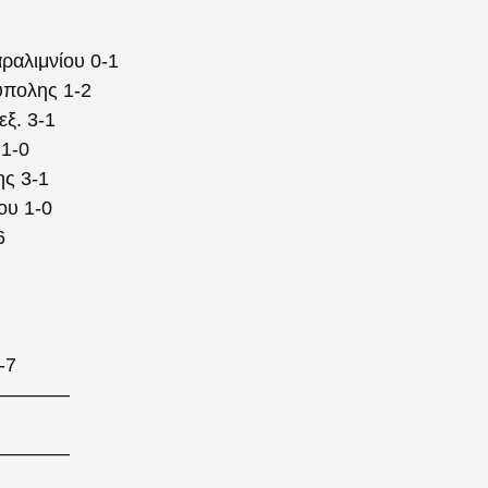
αλιμνίου 0-1
ύπολης 1-2
εξ. 3-1
1-0
ς 3-1
ου 1-0
6
-7
————
————