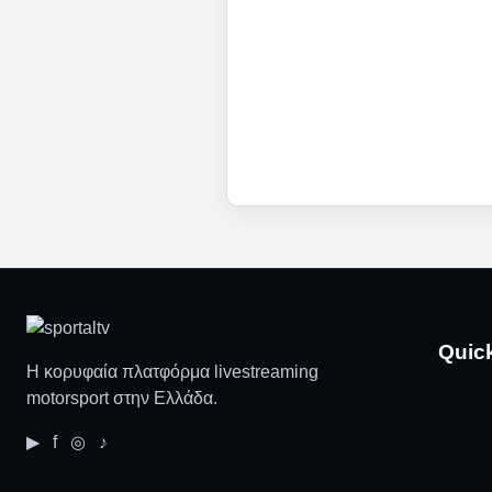
Quic
Η κορυφαία πλατφόρμα livestreaming
motorsport στην Ελλάδα.
▶ f ◎ ♪