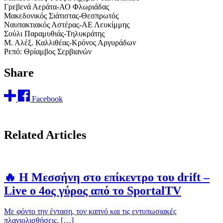
Γρεβενά Αεράτα-ΑΟ Φλωριάδας
Μακεδονικός Σιάτιστας-Θεσπρωτός
Ναυπακτιακός Αστέρας-ΑΕ Λευκίμμης
Σούλι Παραμυθιάς-Τηλυκράτης
Μ. Αλέξ. Καλλιθέας-Κρόνος Αργυράδων
Ρεπό: Θρίαμβος Σερβιανών
Share
Facebook
Related Articles
🔥 Η Μεσσήνη στο επίκεντρο του drift –
Live ο 4ος γύρος από το SportalTV
Με φόντο την ένταση, τον καπνό και τις εντυπωσιακές
πλαγιολισθήσεις, […]