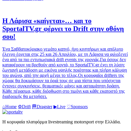
Η Λάρισα «καίγεται»… και το
SportalTV.gr φέρνει το Drift στην οθόνη
σου!
Ένα Σαββατοκύριακο γεμάτο καπνό, ήχο κινητήρων και απόλυτο
έλεγχο έρχεται στις 25 και 26 Απριλίου, με τη Λάρισα να φιλοξενεί
ένα από τα πιο εντυπωσιακά drift events της χρονιάς.Για όσους δεν
καταφέρουν να βρεθούν από κοντά, το SportalTV.gr έχει τη λύση:
ζωντανή μετάδοση με εικόνα υψηλής ποιότητας και πλήρη κάλυψη
του αγώνα, από την αρχή μέχρι το τέλος.Οι κορυφαίοι drifters της
χώρας θα δοκιμάσουν τα όριά τους σε μια πίστα που υπόσχεται
έντονες συγκινήσεις, θεαματικές μάχες και ασταμάτητη δράση.
Κάθε πέρασμα, κάθε διόρθωση στο τιμόνι και κάθε εκατοστό της
διαδρομής θα μετρήσει.
⌂
Home
⚙
Drift
🏁
Dragster
▶
Live
♡
Sponsors
Η κορυφαία πλατφόρμα livestreaming motorsport στην Ελλάδα.