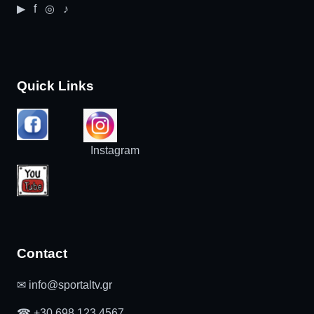
▶ f ◎ ♪
Quick Links
Instagram
Contact
✉ info@sportaltv.gr
☎ +30 698 123 4567