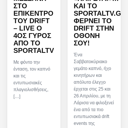
ΚΑΙ ΤΟ
ΣΤΟ
SPORTALTV.GR
ΕΠΊΚΕΝΤΡΟ
ΦΈΡΝΕΙ ΤΟ
ΤΟΥ DRIFT
DRIFT ΣΤΗΝ
– LIVE Ο
ΟΘΌΝΗ
4ΟΣ ΓΎΡΟΣ
ΣΟΥ!
ΑΠΌ ΤΟ
SPORTALTV
Ένα
Σαββατοκύριακο
Με φόντο την
γεμάτο καπνό, ήχο
ένταση, τον καπνό
κινητήρων και
και τις
απόλυτο έλεγχο
εντυπωσιακές
έρχεται στις 25 και
πλαγιολισθήσεις,
26 Απριλίου, με τη
[…]
Λάρισα να φιλοξενεί
ένα από τα πιο
εντυπωσιακά drift
events της