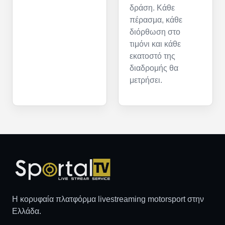
δράση. Κάθε
πέρασμα, κάθε
διόρθωση στο
τιμόνι και κάθε
εκατοστό της
διαδρομής θα
μετρήσει.
Η κορυφαία πλατφόρμα livestreaming motorsport στην
Ελλάδα.