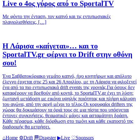
Live ο 4ος γύρος από το SportalTV
Με φόντο την ένταση, τον καπνό και τις εντυπωσιακές
πλαγιολισθήσεις, […]
Η Λάρισα «καίγεται»… και το
SportalTV.gr φέρνει το Drift στην οθόνη
σου!
Ένα Σαββατοκύριακο γεμάτο καπνό, ήχο κινητήρων και απόλυτο
έλεγχο έρχεται στις 25 και 26 Απριλίου, με τη Λάρισα να φιλοξενεί
ένα από τα πιο εντυπωσιακά drift events της χρονιάς.Για όσους δεν
καταφέρουν να βρεθούν από κοντά, το SportalTV.gr έχει τη λύση:
ζωντανή μετάδοση με εικόνα υψηλής ποιότητας και πλήρη κάλυψη
του αγώνα, από την αρχή μέχρι το τέλος.Οι κορυφαίοι drifters της
χώρας θα δοκιμάσουν τα όριά τους σε μια πίστα που υπόσχεται
έντονες συγκινήσεις, θεαματικές μάχες και ασταμάτητη δράση.
Κάθε πέρασμα, κάθε διόρθωση στο τιμόνι και κάθε εκατοστό της
διαδρομής θα μετρήσει.
⌂
Home
⚙
Drift
🏁
Dragster
▶
Live
♡
Sponsors