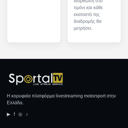
διόρθωση στο
τιμόνι και κάθε
εκατοστό της
διαδρομής θα
μετρήσει.
Η κορυφαία πλατφόρμα livestreaming motorsport στην
Ελλάδα.
▶ f ◎ ♪