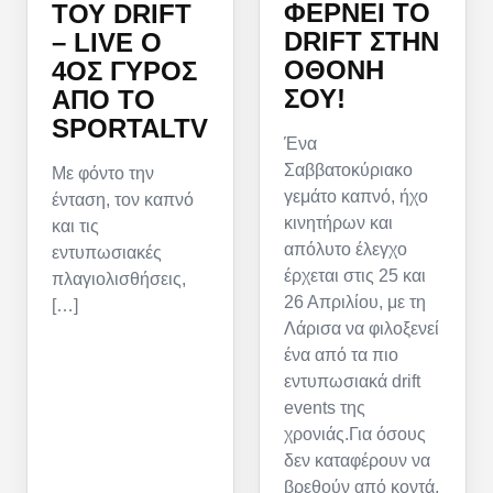
ΦΈΡΝΕΙ ΤΟ
ΤΟΥ DRIFT
DRIFT ΣΤΗΝ
– LIVE Ο
ΟΘΌΝΗ
4ΟΣ ΓΎΡΟΣ
ΣΟΥ!
ΑΠΌ ΤΟ
SPORTALTV
Ένα
Σαββατοκύριακο
Με φόντο την
γεμάτο καπνό, ήχο
ένταση, τον καπνό
κινητήρων και
και τις
απόλυτο έλεγχο
εντυπωσιακές
έρχεται στις 25 και
πλαγιολισθήσεις,
26 Απριλίου, με τη
[…]
Λάρισα να φιλοξενεί
ένα από τα πιο
εντυπωσιακά drift
events της
χρονιάς.Για όσους
δεν καταφέρουν να
βρεθούν από κοντά,