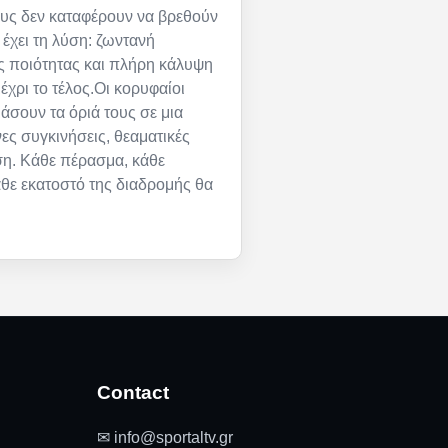
ους δεν καταφέρουν να βρεθούν
 έχει τη λύση: ζωντανή
ς ποιότητας και πλήρη κάλυψη
έχρι το τέλος.Οι κορυφαίοι
μάσουν τα όριά τους σε μια
ες συγκινήσεις, θεαματικές
ση. Κάθε πέρασμα, κάθε
άθε εκατοστό της διαδρομής θα
Contact
✉ info@sportaltv.gr