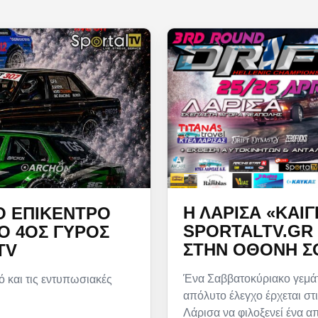
Η ΛΆΡΙΣΑ «ΚΑΊΓ
Ο ΕΠΊΚΕΝΤΡΟ
SPORTALTV.GR 
 Ο 4ΟΣ ΓΎΡΟΣ
ΣΤΗΝ ΟΘΌΝΗ Σ
TV
Ένα Σαββατοκύριακο γεμάτ
ό και τις εντυπωσιακές
απόλυτο έλεγχο έρχεται στι
Λάρισα να φιλοξενεί ένα απ