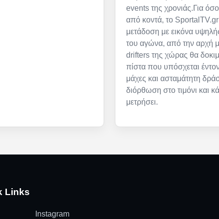
events της χρονιάς.Για όσ
από κοντά, το SportalTV.gr
μετάδοση με εικόνα υψηλή
του αγώνα, από την αρχή μ
drifters της χώρας θα δοκι
πίστα που υπόσχεται έντον
μάχες και ασταμάτητη δρά
διόρθωση στο τιμόνι και κ
μετρήσει.
k Links
Instagram