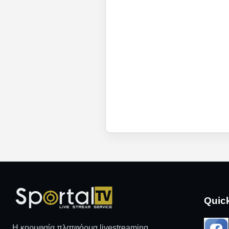
Quic
Η κορυφαία πλατφόρμα livestreaming