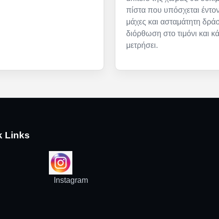
πίστα που υπόσχεται έντον
μάχες και ασταμάτητη δρά
διόρθωση στο τιμόνι και κ
μετρήσει.
k Links
Instagram