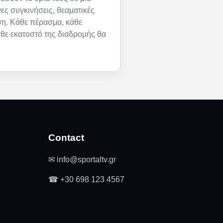
ες συγκινήσεις, θεαματικές
ση. Κάθε πέρασμα, κάθε
άθε εκατοστό της διαδρομής θα
Contact
✉ info@sportaltv.gr
☎ +30 698 123 4567