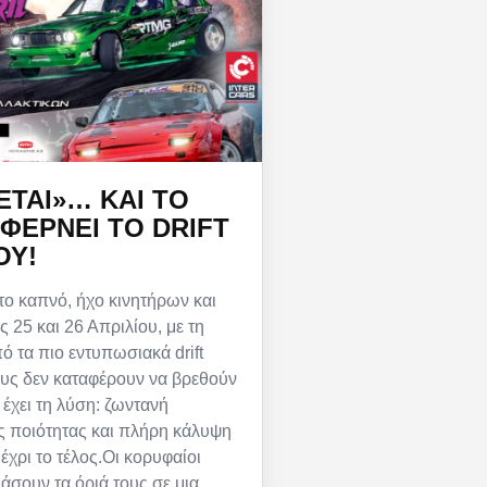
ΕΤΑΙ»… ΚΑΙ ΤΟ
ΦΈΡΝΕΙ ΤΟ DRIFT
ΟΥ!
ο καπνό, ήχο κινητήρων και
ς 25 και 26 Απριλίου, με τη
ό τα πιο εντυπωσιακά drift
ους δεν καταφέρουν να βρεθούν
 έχει τη λύση: ζωντανή
ς ποιότητας και πλήρη κάλυψη
έχρι το τέλος.Οι κορυφαίοι
μάσουν τα όριά τους σε μια