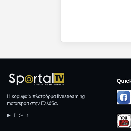
Quic
Η κορυφαία πλατφόρμα livestreaming
motorsport στην Ελλάδα.
▶ f ◎ ♪