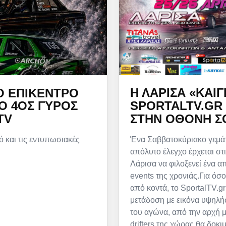
Η ΛΆΡΙΣΑ «ΚΑΊΓ
Ο ΕΠΊΚΕΝΤΡΟ
SPORTALTV.GR 
 Ο 4ΟΣ ΓΎΡΟΣ
ΣΤΗΝ ΟΘΌΝΗ Σ
TV
Ένα Σαββατοκύριακο γεμάτ
ό και τις εντυπωσιακές
απόλυτο έλεγχο έρχεται στι
Λάρισα να φιλοξενεί ένα απ
events της χρονιάς.Για όσ
από κοντά, το SportalTV.gr
μετάδοση με εικόνα υψηλή
του αγώνα, από την αρχή μ
drifters της χώρας θα δοκι