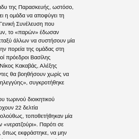
ράδυ της Παρασκευής, ωστόσο,
ει η ομάδα να αποφύγει τη
 Γενική Συνέλευση που
ων, το «παρών» έδωσαν
εταξύ άλλων να συστήσουν μία
ην πορεία της ομάδας στη
ιοί πρόεδροι Βασίλης
 Νίκος Κακαβάς, Αλέξης
ντες θα βοηθήσουν χωρίς να
ληλεγγύης», συγκροτήθηκε
υ τωρινού διοικητικού
χουν 22 δελτία
Ακολούθως, τοποθετήθηκαν μία
 «νερατζούρι». Παρότι σε
, όπως εκφράστηκε, να μην