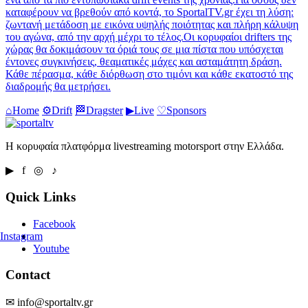
καταφέρουν να βρεθούν από κοντά, το SportalTV.gr έχει τη λύση:
ζωντανή μετάδοση με εικόνα υψηλής ποιότητας και πλήρη κάλυψη
του αγώνα, από την αρχή μέχρι το τέλος.Οι κορυφαίοι drifters της
χώρας θα δοκιμάσουν τα όριά τους σε μια πίστα που υπόσχεται
έντονες συγκινήσεις, θεαματικές μάχες και ασταμάτητη δράση.
Κάθε πέρασμα, κάθε διόρθωση στο τιμόνι και κάθε εκατοστό της
διαδρομής θα μετρήσει.
⌂
Home
⚙
Drift
🏁
Dragster
▶
Live
♡
Sponsors
Η κορυφαία πλατφόρμα livestreaming motorsport στην Ελλάδα.
▶ f ◎ ♪
Quick Links
Facebook
Instagram
Youtube
Contact
✉ info@sportaltv.gr