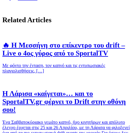
Related Articles
🔥 Η Μεσσήνη στο επίκεντρο του drift –
Live ο 4ος γύρος από το SportalTV
Με φόντο την ένταση, τον καπνό και τις εντυπωσιακές
πλαγιολισθήσεις, […]
Η Λάρισα «καίγεται»… και το
SportalTV.gr φέρνει το Drift στην οθόνη
σου!
Ένα Σαββατοκύριακο γεμάτο καπνό, ήχο κινητήρων και απόλυτο
έλεγχο έρχεται στις 25 και 26 Απριλίου, με τη Λάρισα να φιλοξενεί
ένα από τα πιο εντυπωσιακά drift events της χρονιάς.Για όσους δεν