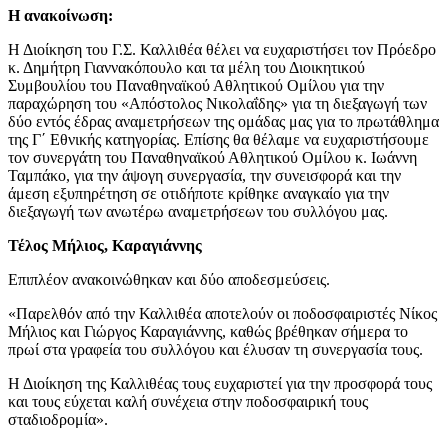
Η ανακοίνωση:
Η Διοίκηση του Γ.Σ. Καλλιθέα θέλει να ευχαριστήσει τον Πρόεδρο
κ. Δημήτρη Γιαννακόπουλο και τα μέλη του Διοικητικού
Συμβουλίου του Παναθηναϊκού Αθλητικού Ομίλου για την
παραχώρηση του «Απόστολος Νικολαΐδης» για τη διεξαγωγή των
δύο εντός έδρας αναμετρήσεων της ομάδας μας για το πρωτάθλημα
της Γ΄ Εθνικής κατηγορίας. Επίσης θα θέλαμε να ευχαριστήσουμε
τον συνεργάτη του Παναθηναϊκού Αθλητικού Ομίλου κ. Ιωάννη
Ταμπάκο, για την άψογη συνεργασία, την συνεισφορά και την
άμεση εξυπηρέτηση σε οτιδήποτε κρίθηκε αναγκαίο για την
διεξαγωγή των ανωτέρω αναμετρήσεων του συλλόγου μας.
Τέλος Μήλιος, Καραγιάννης
Επιπλέον ανακοινώθηκαν και δύο αποδεσμεύσεις.
«Παρελθόν από την Καλλιθέα αποτελούν οι ποδοσφαιριστές Νίκος
Μήλιος και Γιώργος Καραγιάννης, καθώς βρέθηκαν σήμερα το
πρωί στα γραφεία του συλλόγου και έλυσαν τη συνεργασία τους.
Η Διοίκηση της Καλλιθέας τους ευχαριστεί για την προσφορά τους
και τους εύχεται καλή συνέχεια στην ποδοσφαιρική τους
σταδιοδρομία».