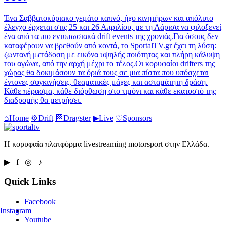
Ένα Σαββατοκύριακο γεμάτο καπνό, ήχο κινητήρων και απόλυτο
έλεγχο έρχεται στις 25 και 26 Απριλίου, με τη Λάρισα να φιλοξενεί
ένα από τα πιο εντυπωσιακά drift events της χρονιάς.Για όσους δεν
καταφέρουν να βρεθούν από κοντά, το SportalTV.gr έχει τη λύση:
ζωντανή μετάδοση με εικόνα υψηλής ποιότητας και πλήρη κάλυψη
του αγώνα, από την αρχή μέχρι το τέλος.Οι κορυφαίοι drifters της
χώρας θα δοκιμάσουν τα όριά τους σε μια πίστα που υπόσχεται
έντονες συγκινήσεις, θεαματικές μάχες και ασταμάτητη δράση.
Κάθε πέρασμα, κάθε διόρθωση στο τιμόνι και κάθε εκατοστό της
διαδρομής θα μετρήσει.
⌂
Home
⚙
Drift
🏁
Dragster
▶
Live
♡
Sponsors
Η κορυφαία πλατφόρμα livestreaming motorsport στην Ελλάδα.
▶ f ◎ ♪
Quick Links
Facebook
Instagram
Youtube