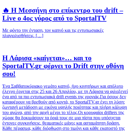
🔥 Η Μεσσήνη στο επίκεντρο του drift –
Live ο 4ος γύρος από το SportalTV
Με φόντο την ένταση, τον καπνό και τις εντυπωσιακές
πλαγιολισθήσεις, […]
Η Λάρισα «καίγεται»… και το
SportalTV.gr φέρνει το Drift στην οθόνη
σου!
Ένα Σαββατοκύριακο γεμάτο καπνό, ήχο κινητήρων και απόλυτο
έλεγχο έρχεται στις 25 και 26 Απριλίου, με τη Λάρισα να φιλοξενεί
ένα από τα πιο εντυπωσιακά drift events της χρονιάς.Για όσους δεν
καταφέρουν να βρεθούν από κοντά, το SportalTV.gr έχει τη λύση:
ζωντανή μετάδοση με εικόνα υψηλής ποιότητας και πλήρη κάλυψη
του αγώνα, από την αρχή μέχρι το τέλος.Οι κορυφαίοι drifters της
χώρας θα δοκιμάσουν τα όριά τους σε μια πίστα που υπόσχεται
έντονες συγκινήσεις, θεαματικές μάχες και ασταμάτητη δράση.
Κάθε πέρασμα, κάθε διόρθωση στο τιμόνι και κάθε εκατοστό της