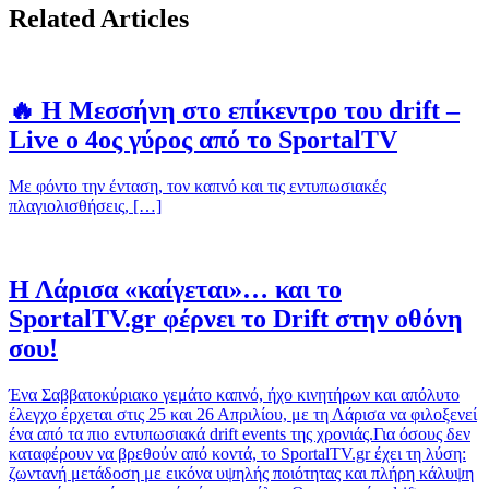
Related Articles
🔥 Η Μεσσήνη στο επίκεντρο του drift –
Live ο 4ος γύρος από το SportalTV
Με φόντο την ένταση, τον καπνό και τις εντυπωσιακές
πλαγιολισθήσεις, […]
Η Λάρισα «καίγεται»… και το
SportalTV.gr φέρνει το Drift στην οθόνη
σου!
Ένα Σαββατοκύριακο γεμάτο καπνό, ήχο κινητήρων και απόλυτο
έλεγχο έρχεται στις 25 και 26 Απριλίου, με τη Λάρισα να φιλοξενεί
ένα από τα πιο εντυπωσιακά drift events της χρονιάς.Για όσους δεν
καταφέρουν να βρεθούν από κοντά, το SportalTV.gr έχει τη λύση:
ζωντανή μετάδοση με εικόνα υψηλής ποιότητας και πλήρη κάλυψη