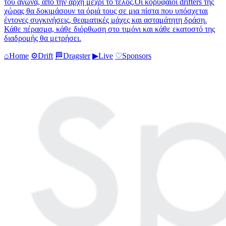
του αγώνα, από την αρχή μέχρι το τέλος.Οι κορυφαίοι drifters της
χώρας θα δοκιμάσουν τα όριά τους σε μια πίστα που υπόσχεται
έντονες συγκινήσεις, θεαματικές μάχες και ασταμάτητη δράση.
Κάθε πέρασμα, κάθε διόρθωση στο τιμόνι και κάθε εκατοστό της
διαδρομής θα μετρήσει.
⌂
Home
⚙
Drift
🏁
Dragster
▶
Live
♡
Sponsors