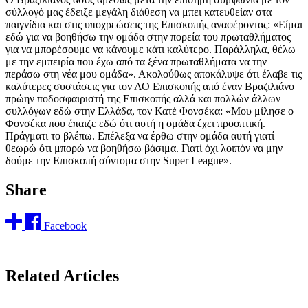
σύλλογό μας έδειξε μεγάλη διάθεση να μπει κατευθείαν στα
παιγνίδια και στις υποχρεώσεις της Επισκοπής αναφέροντας: «Είμαι
εδώ για να βοηθήσω την ομάδα στην πορεία του πρωταθλήματος
για να μπορέσουμε να κάνουμε κάτι καλύτερο. Παράλληλα, θέλω
με την εμπειρία που έχω από τα ξένα πρωταθλήματα να την
περάσω στη νέα μου ομάδα». Ακολούθως αποκάλυψε ότι έλαβε τις
καλύτερες συστάσεις για τον ΑΟ Επισκοπής από έναν Βραζιλιάνο
πρώην ποδοσφαιριστή της Επισκοπής αλλά και πολλών άλλων
συλλόγων εδώ στην Ελλάδα, τον Κατέ Φονσέκα: «Μου μίλησε ο
Φονσέκα που έπαιζε εδώ ότι αυτή η ομάδα έχει προοπτική.
Πράγματι το βλέπω. Επέλεξα να έρθω στην ομάδα αυτή γιατί
θεωρώ ότι μπορώ να βοηθήσω βάσιμα. Γιατί όχι λοιπόν να μην
δούμε την Επισκοπή σύντομα στην Super League».
Share
Facebook
Related Articles