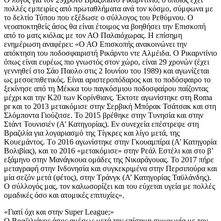
πολλές εμπειρίες από πρωταθλήματα ανά τον κόσμο, σύμφωνα με
το δελτίο Τύπου που εξέδωσε ο σύλλογος του Ρεθύμνου. Ο
νεοαποκτηθείς άσος θα είναι έτοιμος να βοηθήσει την Επισκοπή
από το ματς κιόλας με τον ΑΟ Παλαιόχωρας. Η επίσημη
ενημέρωση αναφέρει: «Ο ΑΟ Επισκοπής ανακοινώνει την
απόκτηση του ποδοσφαιριστή Ρικάρντο ντε Αλμέιδα. Ο Ρικαρντίνιο
όπως είναι ευρέως πιο γνωστός στον χώρο, είναι 29 χρονών (έχει
γεννηθεί στο Σάο Παολο στις 2 Ιουνίου του 1989) και αγωνίζεται
ως μεσοεπιθετικός. Είναι αριστεροπόδαρος και το ποδόσφαιρο το
ξεκίνησε από τη Μέκκα του παγκόσμιου ποδοσφαίρου παίζοντας
μέχρι και την Κ20 των Κορίνθιανς. Έκτοτε αγωνίστηκε στη Roma
pr και το 2013 μετακόμισε στην Σερβική Μπόρακ Τσάτσακ και στη
Σλόμποντα Γιούζιτσε. Το 2015 βρέθηκε στην Τυνησία και στην
Στάντ Τουνισιέν (Α’ Κατηγορίας). Εν συνεχεία επέστρεψε στη
Βραζιλία για λογαριασμό της Τίγκρες και λίγο μετά, της
Κουεμάντος. Τo 2016 αγωνίστηκε στην Γκουαμπίρα (Α’ Κατηγορία
Βολιβίας), και το 2016 «μετακόμισε» στην Ρεάλ Εστέλι και στο β’
εξάμηνο στην Μανάγκουα ομάδες της Νικαράγουας. Το 2017 πήρε
μεταγραφή στην Ινδονησία και συγκεκριμένα στην Περσιπούρα και
μία σεζόν μετά (φέτος), στην Τράνγκ (Α’ Κατηγορίας Ταϋλάνδης).
Ο σύλλογός μας, τον καλωσορίζει και του εύχεται υγεία με πολλές
ομαδικές όσο και ατομικές επιτυχίες».
«Γιατί όχι και στην Super League;»
Ο Βραζιλιάνος άσος αμέσως μετά την επίσημη συμφωνία με τον