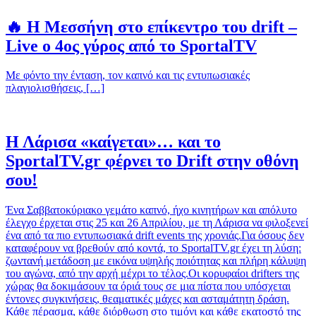
🔥 Η Μεσσήνη στο επίκεντρο του drift –
Live ο 4ος γύρος από το SportalTV
Με φόντο την ένταση, τον καπνό και τις εντυπωσιακές
πλαγιολισθήσεις, […]
Η Λάρισα «καίγεται»… και το
SportalTV.gr φέρνει το Drift στην οθόνη
σου!
Ένα Σαββατοκύριακο γεμάτο καπνό, ήχο κινητήρων και απόλυτο
έλεγχο έρχεται στις 25 και 26 Απριλίου, με τη Λάρισα να φιλοξενεί
ένα από τα πιο εντυπωσιακά drift events της χρονιάς.Για όσους δεν
καταφέρουν να βρεθούν από κοντά, το SportalTV.gr έχει τη λύση:
ζωντανή μετάδοση με εικόνα υψηλής ποιότητας και πλήρη κάλυψη
του αγώνα, από την αρχή μέχρι το τέλος.Οι κορυφαίοι drifters της
χώρας θα δοκιμάσουν τα όριά τους σε μια πίστα που υπόσχεται
έντονες συγκινήσεις, θεαματικές μάχες και ασταμάτητη δράση.
Κάθε πέρασμα, κάθε διόρθωση στο τιμόνι και κάθε εκατοστό της