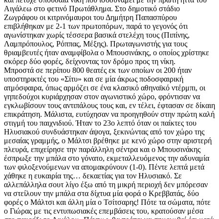
Αιγάλεω στο φετινό Πρωτάθλημα. Στο δημοτικό στάδιο
Ζωγράφου οι κιτρινόμαυροι του Δημήτρη Παπασπύρου
επιβλήθηκαν με 2-1 των πρωτοπόρων, παρά το γεγονός ότι
αγωνίστηκαν χωρίς τέσσερα βασικά στελέχη τους (Πιπίνης,
Λαμπρόπουλος, Ρόππας, Μέξης). Πρωταγωνιστής για τους
θριαμβευτές ήταν αναμφίβολα ο Μπουσινάκης, ο οποίος χρίστηκε
σκόρερ δύο φορές, δείχνοντας τον δρόμο προς τη νίκη.
Μπροστά σε περίπου 800 θεατές εκ των οποίων οι 200 ήταν
υποστηρικτές του «Σίτυ» και σε μία άκρως ποδοσφαιρική
ατμόσφαιρα, όπως αρμόζει σε ένα κλασικό αθηναϊκό ντέρμπι, οι
γηπεδούχοι κυριάρχησαν στον αγωνιστικό χώρο, φρόντισαν να
εγκλωβίσουν τους αντιπάλους τους και, εν τέλει, έφτασαν σε δίκαιη
επικράτηση. Μάλιστα, ευτύχησαν να προηγηθούν στην πρώτη καλή
στιγμή του παιχνιδιού. Ήταν το 23ο λεπτό όταν οι παίκτες του
Ηλυσιακού συνδυάστηκαν άψογα, ξεκινώντας από τον χώρο της
μεσαίας γραμμής, ο Μάλτσι βρέθηκε με κενό χώρο στην αριστερή
πλευρά, επιχείρησε την παράλληλη σέντρα και ο Μπουσινάκης
έσπρωξε την μπάλα στο γόνατο, εκμεταλλευόμενος την αδυναμία
των φιλοξενούμενων να απομακρύνουν (1-0). Πέντε λεπτά μετά
χάθηκε η ευκαιρία της… δεκαετίας για τον Ηλυσιακό. Σε
αλλεπάλληλα σουτ λίγο έξω από τη μικρή περιοχή δεν μπόρεσαν
να στείλουν την μπάλα στα δίχτυα μία φορά ο Κρεββατάς, δύο
φορές ο Μάλτσι και άλλη μία ο Τσίτσαρης! Πότε τα σώματα, πότε
ο Γιώρας με τις εντυπωσιακές επεμβάσεις του, κρατούσαν μέσα