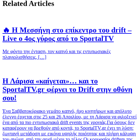
Related Articles
🔥 Η Μεσσήνη στο επίκεντρο του drift –
Live ο 4ος γύρος από το SportalTV
Με φόντο την ένταση, τον καπνό και τις εντυπωσιακές
πλαγιολισθήσεις, […]
Η Λάρισα «καίγεται»… και το
SportalTV.gr φέρνει το Drift στην οθόνη
σου!
Ένα Σαββατοκύριακο γεμάτο καπνό, ήχο κινητήρων και απόλυτο
έλεγχο έρχεται στις 25 και 26 Απριλίου, με τη Λάρισα να φιλοξενεί
ένα από τα πιο εντυπωσιακά drift events της χρονιάς.Για όσους δεν
καταφέρουν να βρεθούν από κοντά, το SportalTV.gr έχει τη λύση:
ζωντανή μετάδοση με εικόνα υψηλής ποιότητας και πλήρη κάλυψη
του αγώνα, από την αρχή μέχρι το τέλος.Οι κορυφαίοι drifters της