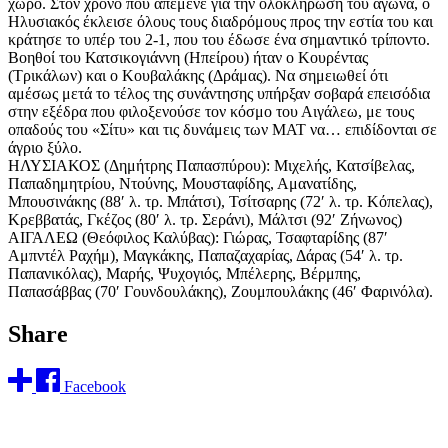
χώρο. Στον χρόνο που απέμενε για την ολοκλήρωση του αγώνα, ο
Ηλυσιακός έκλεισε όλους τους διαδρόμους προς την εστία του και
κράτησε το υπέρ του 2-1, που του έδωσε ένα σημαντικό τρίποντο.
Βοηθοί του Κατσικογιάννη (Ηπείρου) ήταν ο
Κουρέντας
(Τρικάλων) και ο Κουβαλάκης (Δράμας). Να σημειωθεί ότι
αμέσως μετά το τέλος της συνάντησης υπήρξαν σοβαρά επεισόδια
στην εξέδρα που φιλοξενούσε τον κόσμο του Αιγάλεω, με τους
οπαδούς του «Σίτυ» και τις δυνάμεις των ΜΑΤ να… επιδίδονται σε
άγριο ξύλο.
ΗΛΥΣΙΑΚΟΣ (Δημήτρης Παπασπύρου): Μιχελής, Κατσίβελας,
Παπαδημητρίου, Ντούνης, Μουσταφίδης, Αμανατίδης,
Μπουσινάκης (88′ λ. τρ. Μπάτσι),
Τσίτσαρης
(72′
λ. τρ. Κόπελας),
Κρεββατάς, Γκέζος (80′ λ. τρ. Σεράνι), Μάλτσι (92′ Ζήνωνος)
ΑΙΓΑΛΕΩ (Θεόφιλος Καλύβας): Γιώρας, Τσαφταρίδης (87′
Αμπντέλ Ραχήμ), Μαγκάκης, Παπαζαχαρίας, Δάρας (54′ λ. τρ.
Παπανικόλας), Μαρής, Ψυχογιός, Μπέλερης, Βέρμπης,
Παπασάββας (70′ Γουνδουλάκης), Ζουμπουλάκης (46′ Φαρινόλα).
Share
Facebook