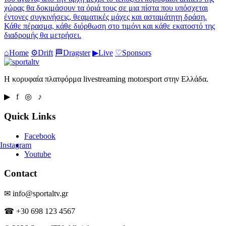
χώρας θα δοκιμάσουν τα όριά τους σε μια πίστα που υπόσχεται
έντονες συγκινήσεις, θεαματικές μάχες και ασταμάτητη δράση.
Κάθε πέρασμα, κάθε διόρθωση στο τιμόνι και κάθε εκατοστό της
διαδρομής θα μετρήσει.
⌂
Home
⚙
Drift
🏁
Dragster
▶
Live
♡
Sponsors
Η κορυφαία πλατφόρμα livestreaming motorsport στην Ελλάδα.
▶ f ◎ ♪
Quick Links
Facebook
Instagram
Youtube
Contact
✉ info@sportaltv.gr
☎ +30 698 123 4567