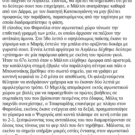
στο παιχνίδι το Αιγάλεω. Πάντως, θα πρέπει να σημειωθεί ότι μετά
το δεύτερο σουτ που επιχείρησε, ο Μάλτσι ανατράπηκε καθαρά
από τον Δάρρα, με τον διαιτητή Κατσικογιάννη να μην βλέπει
προφανώς την παράβαση, παρασυρόμενος από την ταχύτητα με την
οποία διαδραματίστηκε η φάση.
Η είσοδος του Φαρινόλα στον αγωνιστικό χώρο τόνωσε την
επιθετική γραμμή των μπλε, οι οποίοι άρχισαν να πιέζουν την
αντίπαλη άμυνα. Στο 58ο λεπτό ο υψηλόσωμος παίκτης έκανε το
γύρισμα και ο Μαρής έστειλε την μπάλα στο οριζόντιο δοκάρι με
γυριστό σουτ. Εννέα λεπτά αργότερα το Αιγάλεω δέχθηκε δεύτερο
«χτύπημα» σε μία παρόμοια φάση με εκείνη του πρώτου γκολ.
Ήταν το 67ο λεπτό όταν ο Μάλτσι ελίχθηκε όμορφα από αριστερά,
την κατάλληλη στιγμή έβγαλε νέα παράλληλη σέντρα και πάλι ο
Μπουσινάκης βρέθηκε στο σωστό σημείο, για να γράψει με
κοντινή κεφαλιά το 2-0 μέσα σε αποθέωση. Οι φιλοξενούμενοι
θέλησαν να ανιδράσουν γρήγορα και το έκαναν δύο λεπτά με
αμφιλεγόμενο τρόπο. Ο Μιχελής απομάκρυνε εκτός αγωνιστικού
χώρου με βολές για να παρασχεθούν οι πρώτες βοήθειες σε
συμπαίκτη του που βρίσκοταν πεσμένος στο έδαφος. Μόλις το
παιχνίδι συνεχίστηκε, ο Τσαφταρίδης επανέφερε με πλάγιο στον
Φαρινόλα, εκείνος έκανε ενέργεια από τα δεξιά, πραγματοποίησε
το γύρισμα και ο Ψυχογιός από κοντά πλάσαρε σε κενή εστία για
το 2-1, ξεσηκώνοντας τους αντιπάλους του που διαμαρτύρονταν σε
όλους τους τόνους για το φερ πλέι που δεν τηρήθηκε. Μάλιστα, σε
εκείνο το σημείο υπήρξαν μικρές εστίες έντασης στον αγωνιστικό