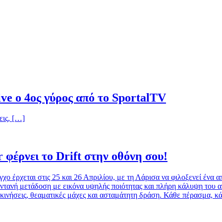
ive ο 4ος γύρος από το SportalTV
εις, […]
 φέρνει το Drift στην οθόνη σου!
 έρχεται στις 25 και 26 Απριλίου, με τη Λάρισα να φιλοξενεί ένα από
ντανή μετάδοση με εικόνα υψηλής ποιότητας και πλήρη κάλυψη του αγώ
γκινήσεις, θεαματικές μάχες και ασταμάτητη δράση. Κάθε πέρασμα, κ