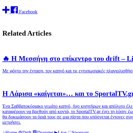
Facebook
Related Articles
🔥 Η Μεσσήνη στο επίκεντρο του drift – L
Με φόντο την ένταση, τον καπνό και τις εντυπωσιακές πλαγιολισθήσ
Η Λάρισα «καίγεται»… και το SportalTV.gr
Ένα Σαββατοκύριακο γεμάτο καπνό, ήχο κινητήρων και απόλυτο έλεγχο
καταφέρουν να βρεθούν από κοντά, το SportalTV.gr έχει τη λύση: ζω
θα δοκιμάσουν τα όριά τους σε μια πίστα που υπόσχεται έντονες συ
μετρήσει.
⌂
Home
⚙
Drift
🏁
Dragster
▶
Live
♡
Sponsors