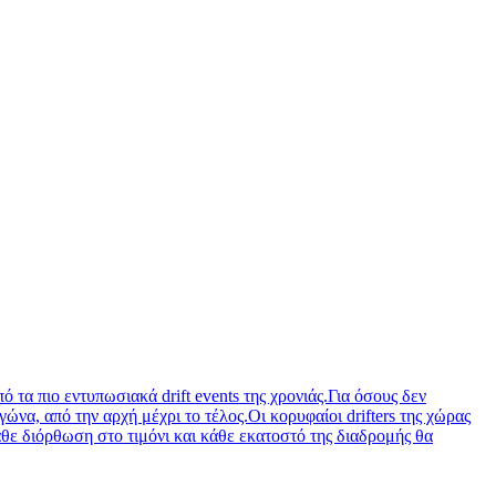
 τα πιο εντυπωσιακά drift events της χρονιάς.Για όσους δεν
να, από την αρχή μέχρι το τέλος.Οι κορυφαίοι drifters της χώρας
άθε διόρθωση στο τιμόνι και κάθε εκατοστό της διαδρομής θα