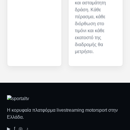
και ασταμάτητη
δράση. Κάθε
πέρασμα, κάθε
διόρθωση στο
τιμόνι και κάθε
εκατοστό της
διαδρομής θα
μετρήσει.
Η κορυφαία πλατφόρμα livestreaming motorsport στην
Ελλάδα.
▶ f ◎ ♪