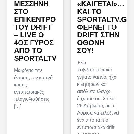
ΜΕΣΣΉΝΗ
«ΚΑΊΓΕΤΑΙ»…
ΣΤΟ
ΚΑΙ ΤΟ
ΕΠΊΚΕΝΤΡΟ
SPORTALTV.GR
ΤΟΥ DRIFT
ΦΈΡΝΕΙ ΤΟ
– LIVE Ο
DRIFT ΣΤΗΝ
4ΟΣ ΓΎΡΟΣ
ΟΘΌΝΗ
ΑΠΌ ΤΟ
ΣΟΥ!
SPORTALTV
Ένα
Σαββατοκύριακο
Με φόντο την
γεμάτο καπνό, ήχο
ένταση, τον καπνό
κινητήρων και
και τις
απόλυτο έλεγχο
εντυπωσιακές
έρχεται στις 25 και
πλαγιολισθήσεις,
26 Απριλίου, με τη
[…]
Λάρισα να φιλοξενεί
ένα από τα πιο
εντυπωσιακά drift