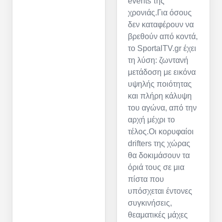
events της
χρονιάς.Για όσους
δεν καταφέρουν να
βρεθούν από κοντά,
το SportalTV.gr έχει
τη λύση: ζωντανή
μετάδοση με εικόνα
υψηλής ποιότητας
και πλήρη κάλυψη
του αγώνα, από την
αρχή μέχρι το
τέλος.Οι κορυφαίοι
drifters της χώρας
θα δοκιμάσουν τα
όριά τους σε μια
πίστα που
υπόσχεται έντονες
συγκινήσεις,
θεαματικές μάχες