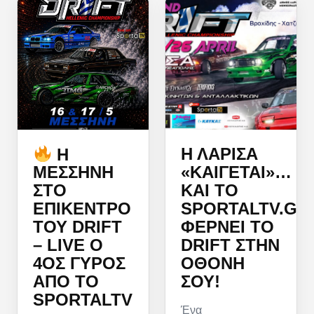
Η ΛΆΡΙΣΑ
Η
«ΚΑΊΓΕΤΑΙ»…
ΜΕΣΣΉΝΗ
ΚΑΙ ΤΟ
ΣΤΟ
SPORTALTV.GR
ΕΠΊΚΕΝΤΡΟ
ΦΈΡΝΕΙ ΤΟ
ΤΟΥ DRIFT
DRIFT ΣΤΗΝ
– LIVE Ο
ΟΘΌΝΗ
4ΟΣ ΓΎΡΟΣ
ΣΟΥ!
ΑΠΌ ΤΟ
SPORTALTV
Ένα