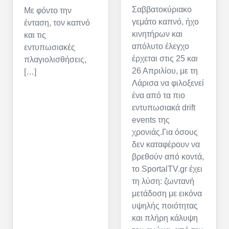
Σαββατοκύριακο
Με φόντο την
γεμάτο καπνό, ήχο
ένταση, τον καπνό
κινητήρων και
και τις
απόλυτο έλεγχο
εντυπωσιακές
έρχεται στις 25 και
πλαγιολισθήσεις,
26 Απριλίου, με τη
[…]
Λάρισα να φιλοξενεί
ένα από τα πιο
εντυπωσιακά drift
events της
χρονιάς.Για όσους
δεν καταφέρουν να
βρεθούν από κοντά,
το SportalTV.gr έχει
τη λύση: ζωντανή
μετάδοση με εικόνα
υψηλής ποιότητας
και πλήρη κάλυψη