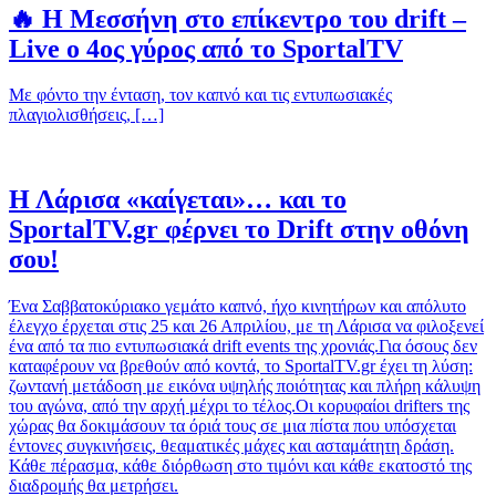
🔥 Η Μεσσήνη στο επίκεντρο του drift –
Live ο 4ος γύρος από το SportalTV
Με φόντο την ένταση, τον καπνό και τις εντυπωσιακές
πλαγιολισθήσεις, […]
Η Λάρισα «καίγεται»… και το
SportalTV.gr φέρνει το Drift στην οθόνη
σου!
Ένα Σαββατοκύριακο γεμάτο καπνό, ήχο κινητήρων και απόλυτο
έλεγχο έρχεται στις 25 και 26 Απριλίου, με τη Λάρισα να φιλοξενεί
ένα από τα πιο εντυπωσιακά drift events της χρονιάς.Για όσους δεν
καταφέρουν να βρεθούν από κοντά, το SportalTV.gr έχει τη λύση:
ζωντανή μετάδοση με εικόνα υψηλής ποιότητας και πλήρη κάλυψη
του αγώνα, από την αρχή μέχρι το τέλος.Οι κορυφαίοι drifters της
χώρας θα δοκιμάσουν τα όριά τους σε μια πίστα που υπόσχεται
έντονες συγκινήσεις, θεαματικές μάχες και ασταμάτητη δράση.
Κάθε πέρασμα, κάθε διόρθωση στο τιμόνι και κάθε εκατοστό της
διαδρομής θα μετρήσει.