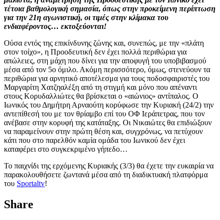
τέτοια βαθμολογική σημασία, όπως στην προκείμενη περίπτωση
για την 21η αγωνιστική, οι τιμές στην κλίμακα του
ενδιαφέροντος… εκτοξεύονται!
Ούσα εντός της επικίνδυνης ζώνης και, συνεπώς, με την «πλάτη
στον τοίχο», η Προοδευτική δεν έχει πολλά περιθώρια για
απώλειες, στη μάχη που δίνει για την αποφυγή του υποβιβασμού
μέσα από τον 5ο όμιλο. Ακόμη περισσότερο, όμως, στενεύουν τα
περιθώρια για αρνητικό αποτέλεσμα για τους ποδοσφαιριστές του
Μαργαρίτη Χατζηαλέξη από τη στιγμή και μόνο που απέναντι
στους Κορυδαλλιώτες θα βρίσκεται ο «αιώνιος» αντίπαλος. Ο
Ιωνικός του Δημήτρη Αρναούτη κορύφωσε την Κυριακή (24/2) την
αντεπίθεσή του με τον θρίαμβο επί του ΟΦ Ιεράπετρας, που τον
ανέβασε στην κορυφή της κατάταξης. Οι Νικαιώτες θα επιδιώξουν
να παραμείνουν στην πρώτη θέση και, συγχρόνως, να πετύχουν
κάτι που στο παρελθόν καμία ομάδα του Ιωνικού δεν έχει
καταφέρει στο συγκεκριμένο γήπεδο…
Το παιχνίδι της ερχόμενης Κυριακής (3/3) θα έχετε την ευκαιρία να
παρακολουθήσετε ζωντανά μέσα από τη διαδικτυακή πλατφόρμα
του
Sportaltv
!
Share