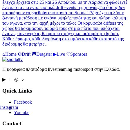
έλεγχο έρχεται στις 25 και 26 Απριλίου, με τη Λάρισα να φιλοξενεί
ένα από τα πιο εντυπωσιακά drift events της χρονιάς.Για όσους δεν
καταφέρουν να βρεθούν από κοντά, το SportalTV.gr έχει τη λύση:
ζωντανή μετάδοση με εικόνα υψηλής ποιότητας και πλήρη κάλυψη
του αγώνα, από την αρχή μέχρι το τέλος.Οι κορυφαίοι drifters της
χώρας θα δοκιμάσουν τα όριά τους σε μια πίστα που υπόσχεται
έντονες συγκινήσεις, θεαματικές μάχες και ασταμάτητη δράση.
Κάθε πέρασμα, κάθε διόρθωση στο τιμόνι και κάθε εκατοστό της
διαδρομής θα μετρήσει.
⌂
Home
⚙
Drift
🏁
Dragster
▶
Live
♡
Sponsors
Η κορυφαία πλατφόρμα livestreaming motorsport στην Ελλάδα.
▶ f ◎ ♪
Quick Links
Facebook
Instagram
Youtube
Contact