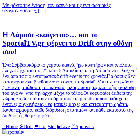
Με φόντο την ένταση, τον καπνό και τις εντυπωσιακές
πλαγιολισθήσεις, […]
Η Λάρισα «καίγεται»… και το
SportalTV.gr φέρνει το Drift στην οθόνη
σου!
Ένα Σαββατοκύριακο γεμάτο καπνό, ήχο κινητήρων και απόλυτο
έλεγχο έρχεται στις 25 και 26 Απριλίου, με τη Λάρισα να φιλοξενεί
ένα από τα πιο εντυπωσιακά drift events της χρονιάς.Για όσους δεν
καταφέρουν να βρεθούν από κοντά, το SportalTV.gr έχει τη λύση:
ζωντανή μετάδοση με εικόνα υψηλής ποιότητας και πλήρη κάλυψη
του αγώνα, από την αρχή μέχρι το τέλος.Οι κορυφαίοι drifters της
χώρας θα δοκιμάσουν τα όριά τους σε μια πίστα που υπόσχεται
έντονες συγκινήσεις, θεαματικές μάχες και ασταμάτητη δράση.
Κάθε πέρασμα, κάθε διόρθωση στο τιμόνι και κάθε εκατοστό της
διαδρομής θα μετρήσει.
⌂
Home
⚙
Drift
🏁
Dragster
▶
Live
♡
Sponsors