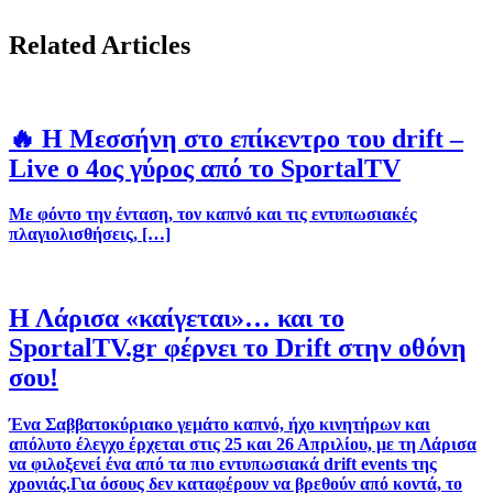
Related Articles
🔥 Η Μεσσήνη στο επίκεντρο του drift –
Live ο 4ος γύρος από το SportalTV
Με φόντο την ένταση, τον καπνό και τις εντυπωσιακές
πλαγιολισθήσεις, […]
Η Λάρισα «καίγεται»… και το
SportalTV.gr φέρνει το Drift στην οθόνη
σου!
Ένα Σαββατοκύριακο γεμάτο καπνό, ήχο κινητήρων και
απόλυτο έλεγχο έρχεται στις 25 και 26 Απριλίου, με τη Λάρισα
να φιλοξενεί ένα από τα πιο εντυπωσιακά drift events της
χρονιάς.Για όσους δεν καταφέρουν να βρεθούν από κοντά, το