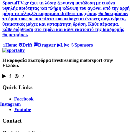
SportalTV.gr έχει τη λύση: ζωντανή μετάδοση με εικόνα
υψηλής ποιότητας και πλήρη κάλυψη του αγώνα, από την αρχή
μέχρι το τέλος.Οι κορυφαίοι drifters της χώρας θα δοκιμάσουν
τα όριά τους σε μια πίστα που υπόσχεται έντονες συγκινήσεις,
θεαματικές μάχες και ασταμάτητη δράση. Κάθε πέρασμα,
κάθε διόρθωση στο τιμόνι και κάθε εκατοστό της διαδρομής
θα μετρήσει.
⌂
Home
⚙
Drift
🏁
Dragster
▶
Live
♡
Sponsors
Η κορυφαία πλατφόρμα livestreaming motorsport στην
Ελλάδα.
▶ f ◎ ♪
Quick Links
Facebook
Instagram
Youtube
Contact