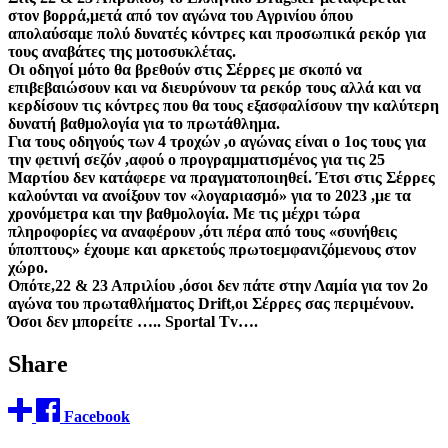
στον βορρά,μετά από τον αγώνα του Αγρινίου όπου
απολαύσαμε πολύ δυνατές κόντρες και προσωπικά ρεκόρ για
τους αναβάτες της μοτοσυκλέτας.
Οι οδηγοί μότο θα βρεθούν στις Σέρρες με σκοπό να
επιβεβαιώσουν και να διευρύνουν τα ρεκόρ τους αλλά και να
κερδίσουν τις κόντρες που θα τους εξασφαλίσουν την καλύτερη
δυνατή βαθμολογία για το πρωτάθλημα.
Για τους οδηγούς των 4 τροχών ,ο αγώνας είναι ο 1ος τους για
την φετινή σεζόν ,αφού ο προγραμματισμένος για τις 25
Μαρτίου δεν κατάφερε να πραγματοποιηθεί. Έτσι στις Σέρρες
καλούνται να ανοίξουν τον «λογαριασμό» για το 2023 ,με τα
χρονόμετρα και την βαθμολογία. Με τις μέχρι τώρα
πληροφορίες να αναφέρουν ,ότι πέρα από τους «συνήθεις
ύποπτους» έχουμε και αρκετούς πρωτοεμφανιζόμενους στον
χώρο.
Οπότε,22 & 23 Απριλίου ,όσοι δεν πάτε στην Λαμία για τον 2ο
αγώνα του πρωταθλήματος Drift,οι Σέρρες σας περιμένουν.
Όσοι δεν μπορείτε ….. Sportal Tv….
Share
Facebook