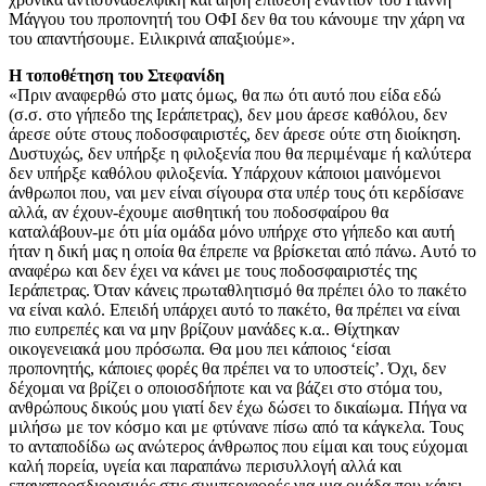
Μάγγου του προπονητή του ΟΦΙ δεν θα του κάνουμε την χάρη να
του απαντήσουμε. Ειλικρινά απαξιούμε».
Η τοποθέτηση του Στεφανίδη
«Πριν αναφερθώ στο ματς όμως, θα πω ότι αυτό που είδα εδώ
(σ.σ. στο γήπεδο της Ιεράπετρας), δεν μου άρεσε καθόλου, δεν
άρεσε ούτε στους ποδοσφαιριστές, δεν άρεσε ούτε στη διοίκηση.
Δυστυχώς, δεν υπήρξε η φιλοξενία που θα περιμέναμε ή καλύτερα
δεν υπήρξε καθόλου φιλοξενία. Υπάρχουν κάποιοι μαινόμενοι
άνθρωποι που, ναι μεν είναι σίγουρα στα υπέρ τους ότι κερδίσανε
αλλά, αν έχουν-έχουμε αισθητική του ποδοσφαίρου θα
καταλάβουν-με ότι μία ομάδα μόνο υπήρχε στο γήπεδο και αυτή
ήταν η δική μας η οποία θα έπρεπε να βρίσκεται από πάνω. Αυτό το
αναφέρω και δεν έχει να κάνει με τους ποδοσφαιριστές της
Ιεράπετρας. Όταν κάνεις πρωταθλητισμό θα πρέπει όλο το πακέτο
να είναι καλό. Επειδή υπάρχει αυτό το πακέτο, θα πρέπει να είναι
πιο ευπρεπές και να μην βρίζουν μανάδες κ.α.. Θίχτηκαν
οικογενειακά μου πρόσωπα. Θα μου πει κάποιος ‘είσαι
προπονητής, κάποιες φορές θα πρέπει να το υποστείς’. Όχι, δεν
δέχομαι να βρίζει ο οποιοσδήποτε και να βάζει στο στόμα του,
ανθρώπους δικούς μου γιατί δεν έχω δώσει το δικαίωμα. Πήγα να
μιλήσω με τον κόσμο και με φτύνανε πίσω από τα κάγκελα. Τους
το ανταποδίδω ως ανώτερος άνθρωπος που είμαι και τους εύχομαι
καλή πορεία, υγεία και παραπάνω περισυλλογή αλλά και
επαναπροσδιορισμός στις συμπεριφορές για μια ομάδα που κάνει