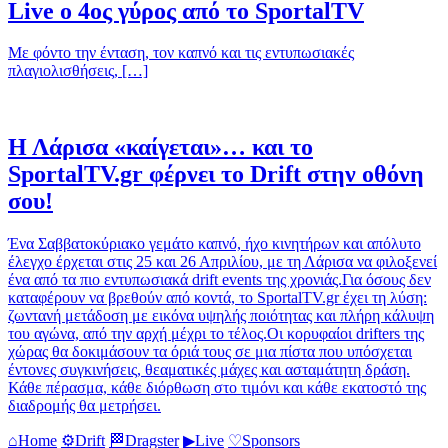
Live ο 4ος γύρος από το SportalTV
Με φόντο την ένταση, τον καπνό και τις εντυπωσιακές
πλαγιολισθήσεις, […]
Η Λάρισα «καίγεται»… και το
SportalTV.gr φέρνει το Drift στην οθόνη
σου!
Ένα Σαββατοκύριακο γεμάτο καπνό, ήχο κινητήρων και απόλυτο
έλεγχο έρχεται στις 25 και 26 Απριλίου, με τη Λάρισα να φιλοξενεί
ένα από τα πιο εντυπωσιακά drift events της χρονιάς.Για όσους δεν
καταφέρουν να βρεθούν από κοντά, το SportalTV.gr έχει τη λύση:
ζωντανή μετάδοση με εικόνα υψηλής ποιότητας και πλήρη κάλυψη
του αγώνα, από την αρχή μέχρι το τέλος.Οι κορυφαίοι drifters της
χώρας θα δοκιμάσουν τα όριά τους σε μια πίστα που υπόσχεται
έντονες συγκινήσεις, θεαματικές μάχες και ασταμάτητη δράση.
Κάθε πέρασμα, κάθε διόρθωση στο τιμόνι και κάθε εκατοστό της
διαδρομής θα μετρήσει.
⌂
Home
⚙
Drift
🏁
Dragster
▶
Live
♡
Sponsors