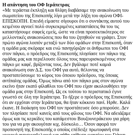
Η απάντηση του ΟΦ Ιεράπετρας
«Με τεράστια έκπληξη και θλίψη διαβάσαμε την ανακοίνωση του
σωματείου της Επισκοπής λίγο μετά την λήξη του αγώνα ΟΦΙ-
ΕΠΙΣΚΟΠΗ. Επειδή είμαστε σίγουροι ότι ο συντάκτης αυτού του
κειμένου αγνοεί πολύ συγκεκριμένες καταστάσεις θα του τις
καταστήσουμε σαφείς εμείς, ώστε να είναι προσεκτικότερος σε
μελλοντικές ανακοινώσεις που θα του ζητηθούν να γράψει. Στον
πρώτο αγώνα λοιπόν μεταξύ των δύο ομάδων στην Επισκοπή, όταν
η ομάδα μας σκόραρε και ενώ πανηγύριζαν οι άνθρωποι του ΟΦΙ
στον πάγκο, ο πρόεδρος της Επισκοπής πλησίασε τον πάγκο της
ομάδας μας και περιέλουσε όλους τους παρευρισκομένους στον
πάγκο με καφέ, βρίζοντας τους. Δεν βγάλαμε ποτέ καμιά
ανακοίνωση σαν Δ.Σ. του ΟΦΙ για αυτό, θέλοντας να
προστατεύσουμε το κύρος του όποιου πρόεδρου, της όποιας
αντίπαλης ομάδας. Όμως πάνω από τον πάγκο μας στον αγώνα
εκείνο ήταν εκατό φίλαθλοι του ΟΦΙ που είχαν ακολουθήσει την
ομάδα μας στην Επισκοπή. Ως εκ τούτου το περιστατικό έγινε
γνωστό σε όλη την Ιεράπετρα. Το ήξερε ο πρόεδρος της Επισκοπής
ότι αν ερχόταν στην Ιεράπετρα, θα ήταν κόκκινο πανί. Ηρθε. Καλά
έκανε. Η διοίκηση του ΟΦΙ τον προστάτευσε όσο μπορούσε. Δεν
τον πλησίασε ποτέ κανείς από τους φίλους του ΟΦΙ. Να αδειάζαμε
όμως και τις κερκίδες του κατάμεστου Βουζουνεράκειου για χάρη
του για να μην ακουγόταν κιχ, δύσκολο… Όσον αφορά τον
προπονητή της Επισκοπής ο οποίος επέδειξε πρωτοφανή στα
χρονικά αντισυναδελφική και αήθη επίθεση εναντίον του Γιάννη