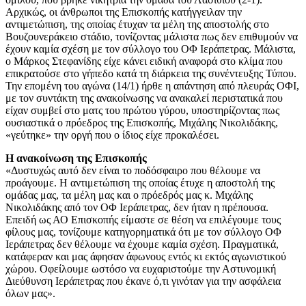
Αρχικώς, οι άνθρωποι της Επισκοπής κατήγγειλαν την
αντιμετώπιση, της οποίας έτυχαν τα μέλη της αποστολής στο
Βουζουνεράκειο στάδιο, τονίζοντας μάλιστα πως δεν επιθυμούν να
έχουν καμία σχέση με τον σύλλογο του ΟΦ Ιεράπετρας. Μάλιστα,
ο Μάρκος Στεφανίδης είχε κάνει ειδική αναφορά στο κλίμα που
επικρατούσε στο γήπεδο κατά τη διάρκεια της συνέντευξης Τύπου.
Την επομένη του αγώνα (14/1) ήρθε η απάντηση από πλευράς ΟΦΙ,
με τον συντάκτη της ανακοίνωσης να ανακαλεί περιστατικά που
είχαν συμβεί στο ματς του πρώτου γύρου, υποστηρίζοντας πως
ουσιαστικά ο πρόεδρος της Επισκοπής, Μιχάλης Νικολιδάκης,
«γεύτηκε» την οργή που ο ίδιος είχε προκαλέσει.
Η ανακοίνωση της Επισκοπής
«Δυστυχώς αυτό δεν είναι το ποδόσφαιρο που θέλουμε να
προάγουμε. Η αντιμετώπιση της οποίας έτυχε η αποστολή της
ομάδας μας, τα μέλη μας και ο πρόεδρός μας κ. Μιχάλης
Νικολιδάκης από τον ΟΦ Ιεράπετρας, δεν ήταν η πρέπουσα.
Επειδή ως ΑΟ Επισκοπής είμαστε σε θέση να επιλέγουμε τους
φίλους μας, τονίζουμε κατηγορηματικά ότι με τον σύλλογο ΟΦ
Ιεράπετρας δεν θέλουμε να έχουμε καμία σχέση. Πραγματικά,
κατάφεραν και μας άφησαν άφωνους εντός κι εκτός αγωνιστικού
χώρου. Οφείλουμε ωστόσο να ευχαριστούμε την Αστυνομική
Διεύθυνση Ιεράπετρας που έκανε ό,τι γινόταν για την ασφάλεια
όλων μας».