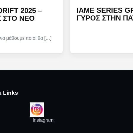
IAME SERIES G
IFT 2025 –
ΓΎΡΟΣ ΣΤΗΝ Π
Σ ΣΤΟ ΝΈΟ
 να μάθουμε ποιοι θα […]
k Links
Instagram