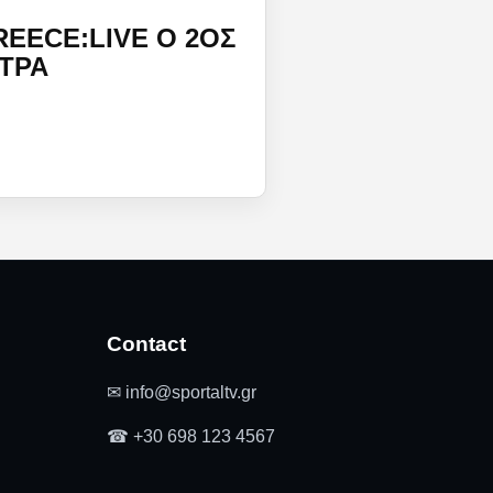
REECE:LIVE O 2ΟΣ
ΆΤΡΑ
Contact
✉ info@sportaltv.gr
☎ +30 698 123 4567