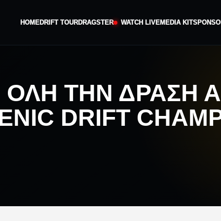
HOME
DRIFT TOUR
DRAGSTER
WATCH LIVE
MEDIA KIT
SPONSO
Ε ΌΛΗ ΤΗΝ ΔΡΆΣΗ 
NIC DRIFT CHAMP