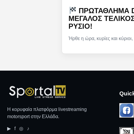
ΠΡΩΤΆΘΛΗΜΑ DR
ΜΕΓΆΛΟΣ ΤΕΛΙΚΌ
ΡΎΣΙΟ!
Ήρθε η ώρα, κυρίες και κύριοι,
Quic
Η κορυφαία πλατφόρμα livestreaming
motorsport στην Ελλάδα.
▶ f ◎ ♪