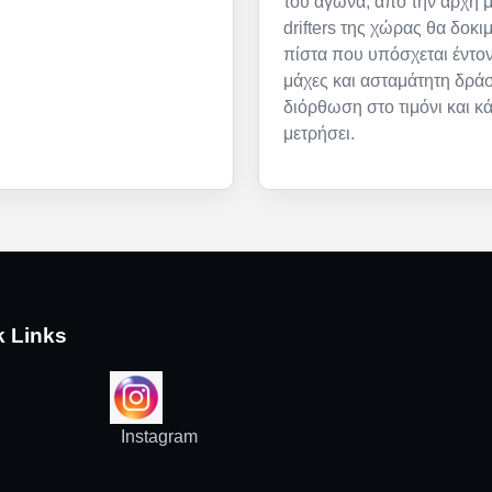
του αγώνα, από την αρχή μ
drifters της χώρας θα δοκι
πίστα που υπόσχεται έντον
μάχες και ασταμάτητη δρά
διόρθωση στο τιμόνι και κ
μετρήσει.
k Links
Instagram