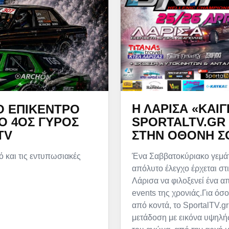
Η ΛΆΡΙΣΑ «ΚΑΊΓ
Ο ΕΠΊΚΕΝΤΡΟ
SPORTALTV.GR 
 Ο 4ΟΣ ΓΎΡΟΣ
ΣΤΗΝ ΟΘΌΝΗ Σ
TV
Ένα Σαββατοκύριακο γεμάτ
ό και τις εντυπωσιακές
απόλυτο έλεγχο έρχεται στι
Λάρισα να φιλοξενεί ένα απ
events της χρονιάς.Για όσ
από κοντά, το SportalTV.gr
μετάδοση με εικόνα υψηλή