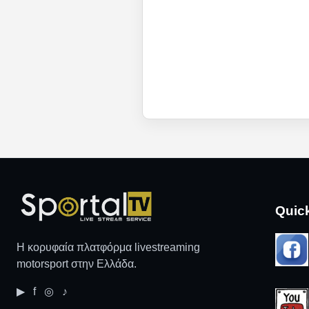
Quic
Η κορυφαία πλατφόρμα livestreaming
motorsport στην Ελλάδα.
▶ f ◎ ♪