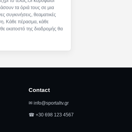
έχρι το τέλος.Οι κορυφαίοι
μάσουν τα όριά τους σε μια
ες συγκινήσεις, θεαματικές
ση. Κάθε πέρασμα, κάθε
άθε εκατοστό της διαδρομής θα
Contact
✉ info@sportaltv.gr
☎ +30 698 123 4567