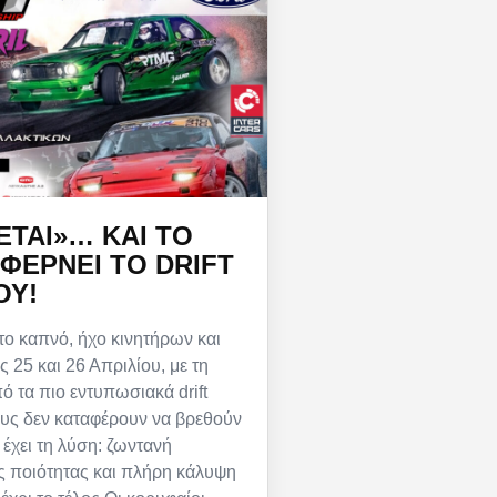
ΕΤΑΙ»… ΚΑΙ ΤΟ
ΦΈΡΝΕΙ ΤΟ DRIFT
ΟΥ!
ο καπνό, ήχο κινητήρων και
ς 25 και 26 Απριλίου, με τη
ό τα πιο εντυπωσιακά drift
ους δεν καταφέρουν να βρεθούν
 έχει τη λύση: ζωντανή
ς ποιότητας και πλήρη κάλυψη