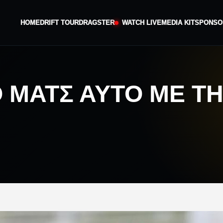
HOME
DRIFT TOUR
DRAGSTER
WATCH LIVE
MEDIA KIT
SPONSO
Ο ΜΑΤΣ ΑΥΤΌ ΜΕ Τ