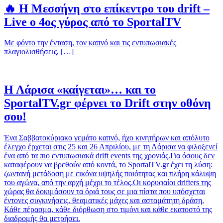
🔥 Η Μεσσήνη στο επίκεντρο του drift –
Live ο 4ος γύρος από το SportalTV
Με φόντο την ένταση, τον καπνό και τις εντυπωσιακές
πλαγιολισθήσεις, […]
Η Λάρισα «καίγεται»… και το
SportalTV.gr φέρνει το Drift στην οθόνη
σου!
Ένα Σαββατοκύριακο γεμάτο καπνό, ήχο κινητήρων και απόλυτο
έλεγχο έρχεται στις 25 και 26 Απριλίου, με τη Λάρισα να φιλοξενεί
ένα από τα πιο εντυπωσιακά drift events της χρονιάς.Για όσους δεν
καταφέρουν να βρεθούν από κοντά, το SportalTV.gr έχει τη λύση:
ζωντανή μετάδοση με εικόνα υψηλής ποιότητας και πλήρη κάλυψη
του αγώνα, από την αρχή μέχρι το τέλος.Οι κορυφαίοι drifters της
χώρας θα δοκιμάσουν τα όριά τους σε μια πίστα που υπόσχεται
έντονες συγκινήσεις, θεαματικές μάχες και ασταμάτητη δράση.
Κάθε πέρασμα, κάθε διόρθωση στο τιμόνι και κάθε εκατοστό της
διαδρομής θα μετρήσει.