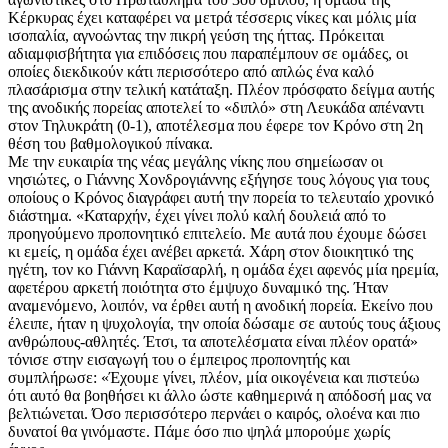
Κέρκυρας έχει καταφέρει να μετρά τέσσερις νίκες και μόλις μία
ισοπαλία, αγνοώντας την πικρή γεύση της ήττας. Πρόκειται
αδιαμφισβήτητα για επιδόσεις που παραπέμπουν σε ομάδες, οι
οποίες διεκδικούν κάτι περισσότερο από απλώς ένα καλό
πλασάρισμα στην τελική κατάταξη. Πλέον πρόσφατο δείγμα αυτής
της ανοδικής πορείας αποτελεί το «διπλό» στη Λευκάδα απέναντι
στον Τηλυκράτη (0-1), αποτέλεσμα που έφερε τον Κρόνο στη 2η
θέση του βαθμολογικού πίνακα.
Με την ευκαιρία της νέας μεγάλης νίκης που σημείωσαν οι
νησιώτες, ο Γιάννης Χονδρογιάννης εξήγησε τους λόγους για τους
οποίους ο Κρόνος διαγράφει αυτή την πορεία το τελευταίο χρονικό
διάστημα. «Καταρχήν, έχει γίνει πολύ καλή δουλειά από το
προηγούμενο προπονητικό επιτελείο.
M
ε αυτά που έχουμε δώσει
κι εμείς, η ομάδα έχει ανέβει αρκετά. Χάρη στον διοικητικό της
ηγέτη, τον κο Γιάννη Καραϊσαρλή, η ομάδα έχει αφενός μία ηρεμία,
αφετέρου αρκετή ποιότητα στο έμψυχο δυναμικό της. Ήταν
αναμενόμενο, λοιπόν, να έρθει αυτή η ανοδική πορεία. Εκείνο που
έλειπε, ήταν η ψυχολογία, την οποία δώσαμε σε αυτούς τους άξιους
ανθρώπους-αθλητές. Έτσι, τα αποτελέσματα είναι πλέον ορατά»
τόνισε στην εισαγωγή του ο έμπειρος προπονητής και
συμπλήρωσε: «Έχουμε γίνει, πλέον, μία οικογένεια και πιστεύω
ότι αυτό θα βοηθήσει κι άλλο ώστε καθημερινά η απόδοσή μας να
βελτιώνεται. Όσο περισσότερο περνάει ο καιρός, ολοένα και πιο
δυνατοί θα γινόμαστε. Πάμε όσο πιο ψηλά μπορούμε χωρίς