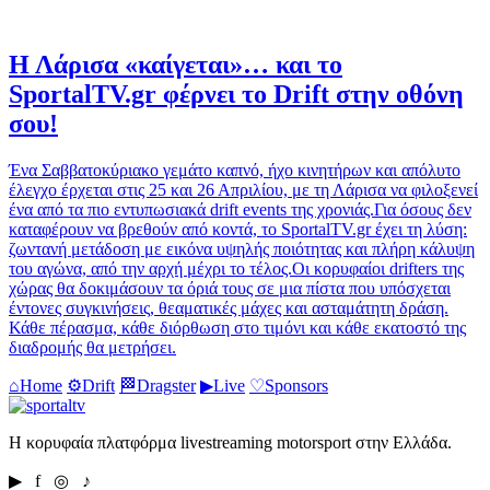
Η Λάρισα «καίγεται»… και το
SportalTV.gr φέρνει το Drift στην οθόνη
σου!
Ένα Σαββατοκύριακο γεμάτο καπνό, ήχο κινητήρων και απόλυτο
έλεγχο έρχεται στις 25 και 26 Απριλίου, με τη Λάρισα να φιλοξενεί
ένα από τα πιο εντυπωσιακά drift events της χρονιάς.Για όσους δεν
καταφέρουν να βρεθούν από κοντά, το SportalTV.gr έχει τη λύση:
ζωντανή μετάδοση με εικόνα υψηλής ποιότητας και πλήρη κάλυψη
του αγώνα, από την αρχή μέχρι το τέλος.Οι κορυφαίοι drifters της
χώρας θα δοκιμάσουν τα όριά τους σε μια πίστα που υπόσχεται
έντονες συγκινήσεις, θεαματικές μάχες και ασταμάτητη δράση.
Κάθε πέρασμα, κάθε διόρθωση στο τιμόνι και κάθε εκατοστό της
διαδρομής θα μετρήσει.
⌂
Home
⚙
Drift
🏁
Dragster
▶
Live
♡
Sponsors
Η κορυφαία πλατφόρμα livestreaming motorsport στην Ελλάδα.
▶ f ◎ ♪