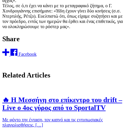
άγχος».
Τέλος, σε ό,τι έχει να κάνει με το μεταγραφικό ζήτημα, ο Γ.
Χονδρογιάννης επισήμανε: «Ήδη έχουν γίνει δύο κινήσεις (σ.σ.
Ντερτιλής, Ρέτζο). Ευελπιστώ ότι, όπως είχαμε συζητήσει και με
τον πρόεδρο, εντός των ημερών θα έρθει και ένας επιθετικός, για
να ολοκληρώσουμε το ρόστερ μας».
Share
Facebook
Related Articles
🔥 Η Μεσσήνη στο επίκεντρο του drift –
Live ο 4ος γύρος από το SportalTV
Με φόντο την ένταση, τον καπνό και τις εντυπωσιακές
πλαγιολισθήσεις, […]