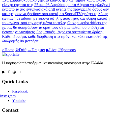
Ένα Σαββατοκύριακο γεμάτο καπνό, ήχο κινητήρων και απόλυτο
έλεγχο έρχεται στις 25 και 26 Απριλίου, με τη Λάρισα να φιλοξενεί
ένα από τα πιο εντυπωσιακά drift events της χρονιάς.Για όσους δεν
καταφέρουν να βρεθούν από κοντά, το SportalTV.gr έχει τη λύση:
ζωντανή μετάδοση με εικόνα υψηλής ποιότητας και πλήρη κάλυψη
του αγώνα, από την αρχή μέχρι το τέλος.Οι κορυφαίοι drifters της
χώρας θα δοκιμάσουν τα όριά τους σε μια πίστα που υπόσχεται
έντονες συγκινήσεις, θεαματικές μάχες και ασταμάτητη δράση.
Κάθε πέρασμα, κάθε διόρθωση στο τιμόνι και κάθε εκατοστό της
διαδρομής θα μετρήσει.
⌂
Home
⚙
Drift
🏁
Dragster
▶
Live
♡
Sponsors
Η κορυφαία πλατφόρμα livestreaming motorsport στην Ελλάδα.
▶ f ◎ ♪
Quick Links
Facebook
Instagram
Youtube
Contact