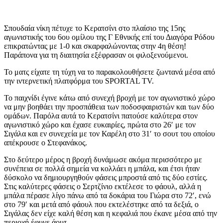
Σπουδαία νίκη πέτυχε το Κερατσίνι στο πλαίσιο της 15ης
αγωνιστικής του 6ου ομίλου της Γ Εθνικής επί του Διαγόρα Ρόδου
επικρατώντας με 1-0 και σκαρφαλώνοντας στην 4η θέση!
Παράπονα για τη διαιτησία εξέφρασαν οι φιλοξενούμενοι.
Το ματς είχατε τη τύχη να το παρακολουθήσετε ζωντανά μέσα από
την ιντερνετική πλατφόρμα του SPORTAL TV.
Το παιχνίδι έγινε κάτω από συνεχή βροχή με τον αγωνιστικό χώρο
να μην βοηθάει την προσπάθεια των ποδοσφαιριστών και των δύο
ομάδων. Παρόλα αυτά το Κερατσίνι πατούσε καλύτερα στον
αγωνιστικό χώρο και έχασε ευκαιρίες, πρώτα στο 26′ με τον
Σιγάλα και εν συνεχεία με τον Καρέλη στο 31′ το σουτ του οποίου
απέκρουσε ο Στεφανάκος.
Στο δεύτερο μέρος η βροχή δυνάμωσε ακόμα περισσότερο με
συνέπεια σε πολλά σημεία να κολλάει η μπάλα, και έτσι ήταν
δύσκολο να δημιουργηθούν φάσεις μπροστά από τις δύο εστίες.
Στις καλύτερες φάσεις ο Σερτζίνιο εκτέλεσε το φάουλ, αλλά η
μπάλα πέρασε λίγο πάνω από τα δοκάρια του Γιώρα στο 72′, ενώ
στο 79′ και μετά από φάουλ που εκτελέστηκε από τα δεξιά, ο
Σιγάλας δεν είχε καλή θέση και η κεφαλιά που έκανε μέσα από την
περιοχή έφυγε άουτ.