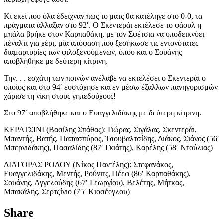
Κι εκεί που όλα έδειχναν πως το ματς θα κατέληγε στο 0-0, τα
πράγματα άλλαξαν στο 92′. Ο Σκεντεράι εκτέλεσε το φάουλ η
μπάλα βρήκε στον Καρπαθάκη, με τον Σφέτσια να υποδεικνύει
πέναλτι για χέρι, μία απόφαση που ξεσήκωσε τις εντονότατες
διαμαρτυρίες των φιλοξενούμενων, όπου και ο Σουάνης
αποβλήθηκε με δεύτερη κίτρινη.
Την. . . εσχάτη των ποινών ανέλαβε να εκτελέσει ο Σκεντεράι ο
οποίος και στο 94′ ευστόχησε και εν μέσω έξαλλων πανηγυρισμών
χάρισε τη νίκη στους γηπεδούχους!
Στο 97′ αποβλήθηκε και ο Ευαγγελιδάκης με δεύτερη κίτρινη.
ΚΕΡΑΤΣΙΝΙ (Βασίλης Σπάθας): Γιώρας, Σιγάλας, Σκεντεράι,
Μπαντής, Βατής, Παπασπύρος, Τσουβαλτσίδης, Διάκος, Σιάνος (56′
Μπερνιδάκης), Πασαλίδης (87′ Γκιάτης), Καρέλης (58′ Ντούλιας)
ΔΙΑΓΟΡΑΣ ΡΟΔΟΥ (Νίκος Παντέλης): Στεφανάκος,
Ευαγγελιδάκης, Μεντής, Ρούνιτς, Πέεφ (86′ Καρπαθάκης),
Σουάνης, Αγγελούδης (67′ Γεωργίου), Βελέτης, Μήτκας,
Μπακάλης, Σερτζίνιο (75′ Κιοσέογλου)
Share