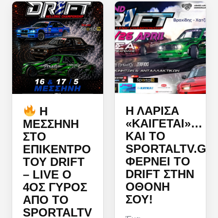
Η ΛΆΡΙΣΑ
Η
«ΚΑΊΓΕΤΑΙ»…
ΜΕΣΣΉΝΗ
ΚΑΙ ΤΟ
ΣΤΟ
SPORTALTV.GR
ΕΠΊΚΕΝΤΡΟ
ΦΈΡΝΕΙ ΤΟ
ΤΟΥ DRIFT
DRIFT ΣΤΗΝ
– LIVE Ο
ΟΘΌΝΗ
4ΟΣ ΓΎΡΟΣ
ΣΟΥ!
ΑΠΌ ΤΟ
SPORTALTV