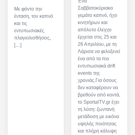
Ένα
Σαββατοκύριακο
Με φόντο την
γεμάτο καπνό, ήχο
ένταση, τον καπνό
κινητήρων και
και τις
απόλυτο έλεγχο
εντυπωσιακές
έρχεται στις 25 και
πλαγιολισθήσεις,
26 Απριλίου, με τη
[…]
Λάρισα να φιλοξενεί
ένα από τα πιο
εντυπωσιακά drift
events της
χρονιάς.Για όσους
δεν καταφέρουν να
βρεθούν από κοντά,
το SportalTV.gr έχει
τη λύση: ζωντανή
μετάδοση με εικόνα
υψηλής ποιότητας
και πλήρη κάλυψη