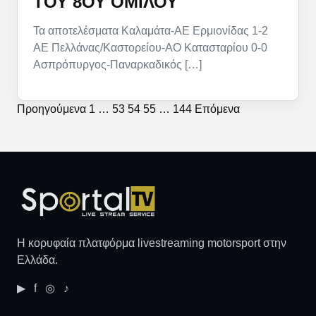
ΤΟΥ 8ΟΥ ΟΜΊΛΟΥ
Τα αποτελέσματα Καλαμάτα-ΑΕ Ερμιονίδας 1-2
ΑΕ Πελλάνας/Καστορείου-ΑΟ Κατασταρίου 0-0
Ασπρόπυργος-Παναρκαδικός […]
Προηγούμενα
1
…
53
54
55
…
144
Επόμενα
Η κορυφαία πλατφόρμα livestreaming motorsport στην
Ελλάδα.
▶ f ◎ ♪