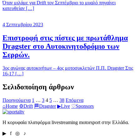
Όταν μιλάμε για Drift τον Σεπτέμβριο το μυαλό πηγαίνει
κατευθείαν […]
4 Σεπτεμβρίου 2023
Επιστροφή στις πίστες με πρωτάθλημα
Dragster στο Αυτοκινητοδρόμιο των
Σερρών.
3ος αγώνας αυτοκινήτων – 4ος μοτοσυκλετών Π.Π. Dragster Στις
16-17 […]
Σελιδοποίηση άρθρων
Προηγούμενα
1
…
3
4
5
…
38
Επόμενα
⌂
Home
⚙
Drift
🏁
Dragster
▶
Live
♡
Sponsors
Η κορυφαία πλατφόρμα livestreaming motorsport στην Ελλάδα.
▶ f ◎ ♪