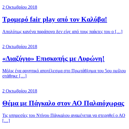
2 Οκτωβρίου 2018
Τρομερό fair play από τον Καλύβα!
Απολύτως κανένα παράπονο δεν είχε από τους παίκτες του ο […]
2 Οκτωβρίου 2018
«Διαζύγιο» Επισκοπής με Λυρώνη!
Μόλις ένα αρνητικό αποτέλεσμα στο Πρωτάθλημα του 5ου ομίλου
στάθηκε […]
2 Οκτωβρίου 2018
Θέμα με Πάγκαλο στον ΑΟ Παλαιόχωρας
Τις υπηρεσίες του Ντίνου Πάγκαλου αναμένεται να στερηθεί ο ΑΟ
[…]