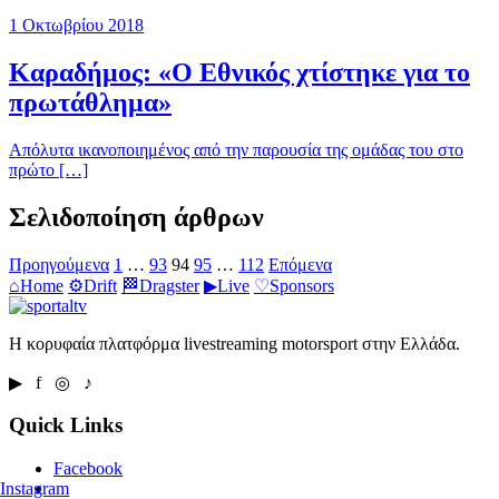
1 Οκτωβρίου 2018
Καραδήμος: «Ο Εθνικός χτίστηκε για το
πρωτάθλημα»
Απόλυτα ικανοποιημένος από την παρουσία της ομάδας του στο
πρώτο […]
Σελιδοποίηση άρθρων
Προηγούμενα
1
…
93
94
95
…
112
Επόμενα
⌂
Home
⚙
Drift
🏁
Dragster
▶
Live
♡
Sponsors
Η κορυφαία πλατφόρμα livestreaming motorsport στην Ελλάδα.
▶ f ◎ ♪
Quick Links
Facebook
Instagram