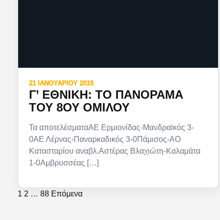
21 ΙΑΝΟΥΑΡΊΟΥ 2019
Γ’ ΕΘΝΙΚΉ: ΤΟ ΠΑΝΌΡΑΜΑ
ΤΟΥ 8ΟΥ ΟΜΊΛΟΥ
Τα αποτελέσματαΑΕ Ερμιονίδας-Μανδραϊκός 3-
0ΑΕ Λέρνας-Παναρκαδικός 3-0Πάμισος-ΑΟ
Κατασταρίου αναβλ.Αστέρας Βλαχιώτη-Καλαμάτα
1-0Αμβρυσσέας […]
1
2
…
88
Επόμενα