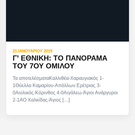
21 ΙΑΝΟΥΑΡΊΟΥ 2019
Γ’ ΕΘΝΙΚΉ: ΤΟ ΠΑΝΌΡΑΜΑ
ΤΟΥ 7ΟΥ ΟΜΊΛΟΥ
Τα αποτελέσματαΚαλλιθέα-Χαραυγιακός 1-
1Θύελλα Καμαρίου-Απόλλων Ερέτριας 3-
0Αιολικός-Κόρινθος 4-0Αιγάλεω-Άγιοι Ανάργυροι
2-1ΑΟ Χαλκίδας-Άγιος […]