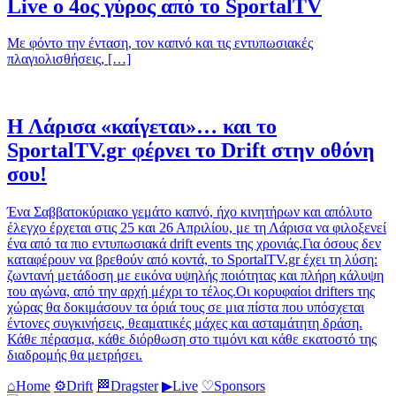
Live ο 4ος γύρος από το SportalTV
Με φόντο την ένταση, τον καπνό και τις εντυπωσιακές
πλαγιολισθήσεις, […]
Η Λάρισα «καίγεται»… και το
SportalTV.gr φέρνει το Drift στην οθόνη
σου!
Ένα Σαββατοκύριακο γεμάτο καπνό, ήχο κινητήρων και απόλυτο
έλεγχο έρχεται στις 25 και 26 Απριλίου, με τη Λάρισα να φιλοξενεί
ένα από τα πιο εντυπωσιακά drift events της χρονιάς.Για όσους δεν
καταφέρουν να βρεθούν από κοντά, το SportalTV.gr έχει τη λύση:
ζωντανή μετάδοση με εικόνα υψηλής ποιότητας και πλήρη κάλυψη
του αγώνα, από την αρχή μέχρι το τέλος.Οι κορυφαίοι drifters της
χώρας θα δοκιμάσουν τα όριά τους σε μια πίστα που υπόσχεται
έντονες συγκινήσεις, θεαματικές μάχες και ασταμάτητη δράση.
Κάθε πέρασμα, κάθε διόρθωση στο τιμόνι και κάθε εκατοστό της
διαδρομής θα μετρήσει.
⌂
Home
⚙
Drift
🏁
Dragster
▶
Live
♡
Sponsors