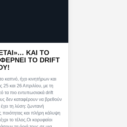
ΕΤΑΙ»… ΚΑΙ ΤΟ
ΦΈΡΝΕΙ ΤΟ DRIFT
ΟΥ!
ο καπνό, ήχο κινητήρων και
ς 25 και 26 Απριλίου, με τη
ό τα πιο εντυπωσιακά drift
ους δεν καταφέρουν να βρεθούν
 έχει τη λύση: ζωντανή
ς ποιότητας και πλήρη κάλυψη
έχρι το τέλος.Οι κορυφαίοι
μάσουν τα όριά τους σε μια