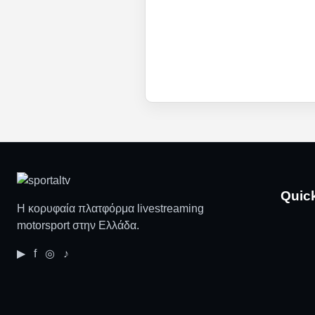
Quic
Η κορυφαία πλατφόρμα livestreaming
motorsport στην Ελλάδα.
▶ f ◎ ♪