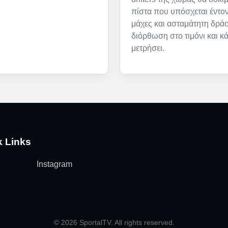
πίστα που υπόσχεται έντον
μάχες και ασταμάτητη δρά
διόρθωση στο τιμόνι και κ
μετρήσει.
k Links
Instagram
© 2026 SportalTV. All rights reserved.