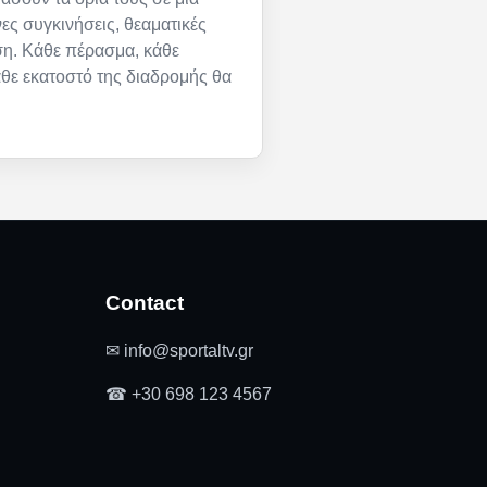
ες συγκινήσεις, θεαματικές
ση. Κάθε πέρασμα, κάθε
άθε εκατοστό της διαδρομής θα
Contact
✉ info@sportaltv.gr
☎ +30 698 123 4567