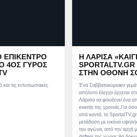
Ο ΕΠΊΚΕΝΤΡΟ
Η ΛΆΡΙΣΑ «ΚΑΊΓ
 Ο 4ΟΣ ΓΎΡΟΣ
SPORTALTV.GR 
TV
ΣΤΗΝ ΟΘΌΝΗ Σ
ό και τις εντυπωσιακές
Ένα Σαββατοκύριακο γεμάτ
απόλυτο έλεγχο έρχεται στι
Λάρισα να φιλοξενεί ένα απ
events της χρονιάς.Για όσ
από κοντά, το SportalTV.gr
μετάδοση με εικόνα υψηλή
του αγώνα, από την αρχή μ
drifters της χώρας θα δοκι