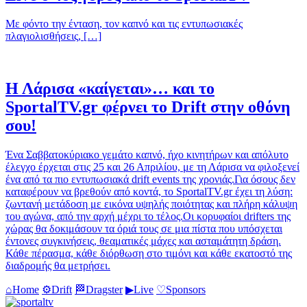
Με φόντο την ένταση, τον καπνό και τις εντυπωσιακές
πλαγιολισθήσεις, […]
Η Λάρισα «καίγεται»… και το
SportalTV.gr φέρνει το Drift στην οθόνη
σου!
Ένα Σαββατοκύριακο γεμάτο καπνό, ήχο κινητήρων και απόλυτο
έλεγχο έρχεται στις 25 και 26 Απριλίου, με τη Λάρισα να φιλοξενεί
ένα από τα πιο εντυπωσιακά drift events της χρονιάς.Για όσους δεν
καταφέρουν να βρεθούν από κοντά, το SportalTV.gr έχει τη λύση:
ζωντανή μετάδοση με εικόνα υψηλής ποιότητας και πλήρη κάλυψη
του αγώνα, από την αρχή μέχρι το τέλος.Οι κορυφαίοι drifters της
χώρας θα δοκιμάσουν τα όριά τους σε μια πίστα που υπόσχεται
έντονες συγκινήσεις, θεαματικές μάχες και ασταμάτητη δράση.
Κάθε πέρασμα, κάθε διόρθωση στο τιμόνι και κάθε εκατοστό της
διαδρομής θα μετρήσει.
⌂
Home
⚙
Drift
🏁
Dragster
▶
Live
♡
Sponsors