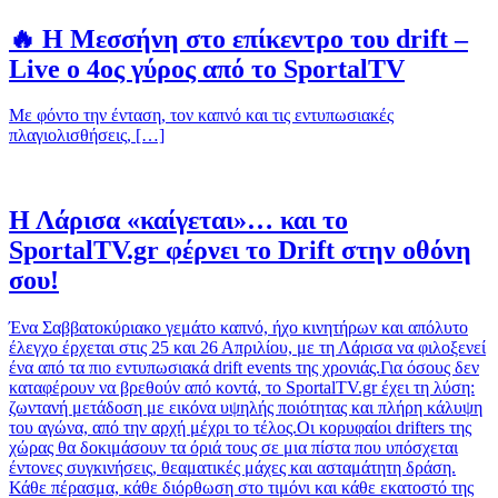
🔥 Η Μεσσήνη στο επίκεντρο του drift –
Live ο 4ος γύρος από το SportalTV
Με φόντο την ένταση, τον καπνό και τις εντυπωσιακές
πλαγιολισθήσεις, […]
Η Λάρισα «καίγεται»… και το
SportalTV.gr φέρνει το Drift στην οθόνη
σου!
Ένα Σαββατοκύριακο γεμάτο καπνό, ήχο κινητήρων και απόλυτο
έλεγχο έρχεται στις 25 και 26 Απριλίου, με τη Λάρισα να φιλοξενεί
ένα από τα πιο εντυπωσιακά drift events της χρονιάς.Για όσους δεν
καταφέρουν να βρεθούν από κοντά, το SportalTV.gr έχει τη λύση:
ζωντανή μετάδοση με εικόνα υψηλής ποιότητας και πλήρη κάλυψη
του αγώνα, από την αρχή μέχρι το τέλος.Οι κορυφαίοι drifters της
χώρας θα δοκιμάσουν τα όριά τους σε μια πίστα που υπόσχεται
έντονες συγκινήσεις, θεαματικές μάχες και ασταμάτητη δράση.
Κάθε πέρασμα, κάθε διόρθωση στο τιμόνι και κάθε εκατοστό της