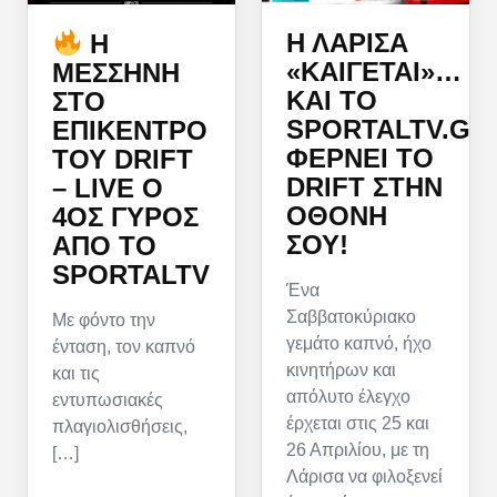
Η ΛΆΡΙΣΑ
Η
«ΚΑΊΓΕΤΑΙ»…
ΜΕΣΣΉΝΗ
ΚΑΙ ΤΟ
ΣΤΟ
SPORTALTV.GR
ΕΠΊΚΕΝΤΡΟ
ΦΈΡΝΕΙ ΤΟ
ΤΟΥ DRIFT
DRIFT ΣΤΗΝ
– LIVE Ο
ΟΘΌΝΗ
4ΟΣ ΓΎΡΟΣ
ΣΟΥ!
ΑΠΌ ΤΟ
SPORTALTV
Ένα
Σαββατοκύριακο
Με φόντο την
γεμάτο καπνό, ήχο
ένταση, τον καπνό
κινητήρων και
και τις
απόλυτο έλεγχο
εντυπωσιακές
έρχεται στις 25 και
πλαγιολισθήσεις,
26 Απριλίου, με τη
[…]
Λάρισα να φιλοξενεί