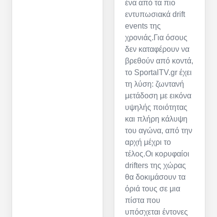
ένα από τα πιο
εντυπωσιακά drift
events της
χρονιάς.Για όσους
δεν καταφέρουν να
βρεθούν από κοντά,
το SportalTV.gr έχει
τη λύση: ζωντανή
μετάδοση με εικόνα
υψηλής ποιότητας
και πλήρη κάλυψη
του αγώνα, από την
αρχή μέχρι το
τέλος.Οι κορυφαίοι
drifters της χώρας
θα δοκιμάσουν τα
όριά τους σε μια
πίστα που
υπόσχεται έντονες