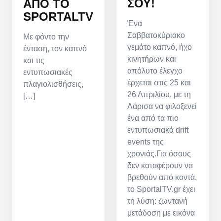
ΣΟΥ!
ΑΠΌ ΤΟ
SPORTALTV
Ένα
Σαββατοκύριακο
Με φόντο την
γεμάτο καπνό, ήχο
ένταση, τον καπνό
κινητήρων και
και τις
απόλυτο έλεγχο
εντυπωσιακές
έρχεται στις 25 και
πλαγιολισθήσεις,
26 Απριλίου, με τη
[…]
Λάρισα να φιλοξενεί
ένα από τα πιο
εντυπωσιακά drift
events της
χρονιάς.Για όσους
δεν καταφέρουν να
βρεθούν από κοντά,
το SportalTV.gr έχει
τη λύση: ζωντανή
μετάδοση με εικόνα