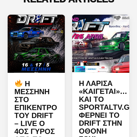
Η ΛΆΡΙΣΑ
Η
«ΚΑΊΓΕΤΑΙ»…
ΜΕΣΣΉΝΗ
ΚΑΙ ΤΟ
ΣΤΟ
SPORTALTV.GR
ΕΠΊΚΕΝΤΡΟ
ΦΈΡΝΕΙ ΤΟ
ΤΟΥ DRIFT
DRIFT ΣΤΗΝ
– LIVE Ο
ΟΘΌΝΗ
4ΟΣ ΓΎΡΟΣ