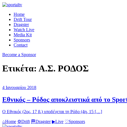
Home
Drift Tour
Dragster
Watch Live
Media Kit
Sponsors
Contact
Become a Sponsor
Ετικέτα:
Α.Σ. ΡΟΔΟΣ
4 Ιανουαρίου 2018
Εθνικός – Ρόδος αποκλειστικά από το Spor
Ο Εθνικός (2ος, 17 β.) υποδέχεται τη Ρόδο (4η, 15 […]
⌂
Home
⚙
Drift
🏁
Dragster
▶
Live
♡
Sponsors