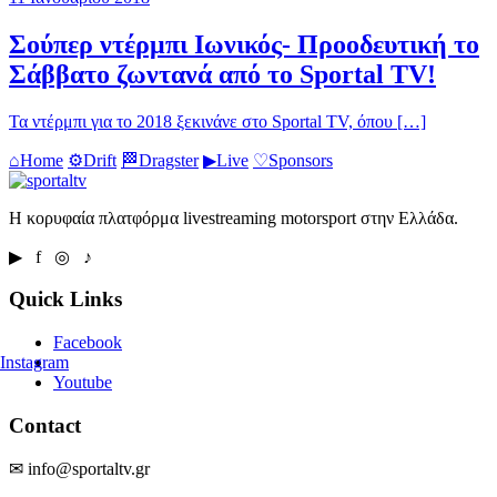
Σούπερ ντέρμπι Ιωνικός- Προοδευτική το
Σάββατο ζωντανά από το Sportal TV!
Τα ντέρμπι για το 2018 ξεκινάνε στο Sportal TV, όπου […]
⌂
Home
⚙
Drift
🏁
Dragster
▶
Live
♡
Sponsors
Η κορυφαία πλατφόρμα livestreaming motorsport στην Ελλάδα.
▶ f ◎ ♪
Quick Links
Facebook
Instagram
Youtube
Contact
✉ info@sportaltv.gr