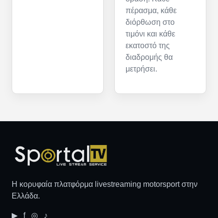
πέρασμα, κάθε
διόρθωση στο
τιμόνι και κάθε
εκατοστό της
διαδρομής θα
μετρήσει.
Η κορυφαία πλατφόρμα livestreaming motorsport στην
Ελλάδα.
▶ f ◎ ♪