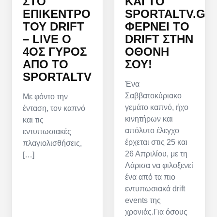
ΚΑΙ ΤΟ
ΣΤΟ
SPORTALTV.GR
ΕΠΊΚΕΝΤΡΟ
ΦΈΡΝΕΙ ΤΟ
ΤΟΥ DRIFT
DRIFT ΣΤΗΝ
– LIVE Ο
ΟΘΌΝΗ
4ΟΣ ΓΎΡΟΣ
ΣΟΥ!
ΑΠΌ ΤΟ
SPORTALTV
Ένα
Σαββατοκύριακο
Με φόντο την
γεμάτο καπνό, ήχο
ένταση, τον καπνό
κινητήρων και
και τις
απόλυτο έλεγχο
εντυπωσιακές
έρχεται στις 25 και
πλαγιολισθήσεις,
26 Απριλίου, με τη
[…]
Λάρισα να φιλοξενεί
ένα από τα πιο
εντυπωσιακά drift
events της
χρονιάς.Για όσους