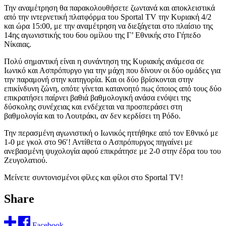
Την αναμέτρηση θα παρακολουθήσετε ζωντανά και αποκλειστικά
από την ιντερνετική πλατφόρμα του Sportal TV την Κυριακή 4/2
και ώρα 15:00, με την αναμέτρηση να διεξάγεται στο πλαίσιο της
14ης αγωνιστικής του 6ου ομίλου της Γ’ Εθνικής στο Γήπεδο
Νίκαιας.
Πολύ σημαντική είναι η συνάντηση της Κυριακής ανάμεσα σε
Ιωνικό και Ασπρόπυργο για την μάχη που δίνουν οι δύο ομάδες για
την παραμονή στην κατηγορία. Και οι δύο βρίσκονται στην
επικίνδυνη ζώνη, οπότε γίνεται κατανοητό πως όποιος από τους δύο
επικρατήσει παίρνει βαθιά βαθμολογική ανάσα ενόψει της
δύσκολης συνέχειας και ενδέχεται να προσπεράσει στη
βαθμολογία και το Λουτράκι, αν δεν κερδίσει τη Ρόδο.
Την περασμένη αγωνιστική ο Ιωνικός ηττήθηκε από τον Εθνικό με
1-0 με γκολ στο 96′! Αντίθετα ο Ασπρόπυργος πηγαίνει με
ανεβασμένη ψυχολογία αφού επικράτησε με 2-0 στην έδρα του του
Ζευγολατιού.
Μείνετε συντονισμένοι φίλες και φίλοι στο Sportal TV!
Share
Facebook