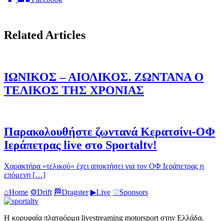
Related Articles
ΙΩΝΙΚΟΣ – ΑΙΟΛΙΚΟΣ. ΖΩΝΤΑΝΑ Ο
ΤΕΛΙΚΟΣ ΤΗΣ ΧΡΟΝΙΑΣ
Παρακολουθήστε ζωντανά Κερατσίνι-ΟΦ
Ιεράπετρας live στο Sportaltv!
Χαρακτήρα «τελικού» έχει αποκτήσει για τον ΟΦ Ιεράπετρας η
επόμενη […]
⌂
Home
⚙
Drift
🏁
Dragster
▶
Live
♡
Sponsors
Η κορυφαία πλατφόρμα livestreaming motorsport στην Ελλάδα.